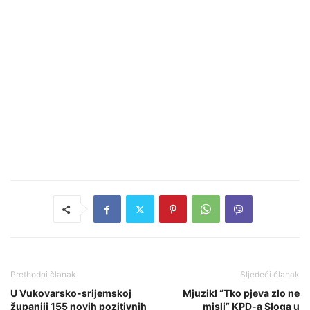
Prethodni članak
Sljedeći članak
U Vukovarsko-srijemskoj
Mjuzikl “Tko pjeva zlo ne
županiji 155 novih pozitivnih
misli” KPD-a Sloga u