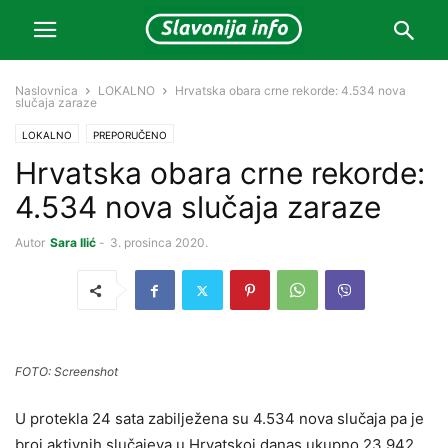
Naslovnica
LOKALNO
Hrvatska obara crne rekorde: 4.534 nova
slučaja zaraze
LOKALNO
PREPORUČENO
Hrvatska obara crne rekorde:
4.534 nova slučaja zaraze
Autor
Sara Ilić
-
3. prosinca 2020.
FOTO: Screenshot
U protekla 24 sata zabilježena su 4.534 nova slučaja pa je
broj aktivnih slučajeva u Hrvatskoj danas ukupno 23.942.