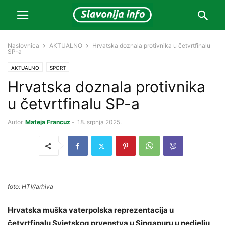
Naslovnica
AKTUALNO
Hrvatska doznala protivnika u četvrtfinalu
SP-a
AKTUALNO
SPORT
Hrvatska doznala protivnika
u četvrtfinalu SP-a
Autor
Mateja Francuz
-
18. srpnja 2025.
foto: HTV/arhiva
Hrvatska muška vaterpolska reprezentacija u
četvrtfinalu Svjetskog prvenstva u Singapuru u nedjelju