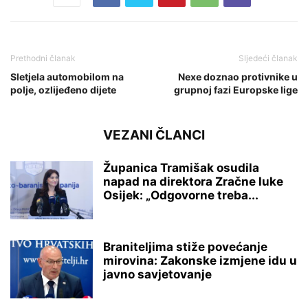
Prethodni članak
Sljedeći članak
Sletjela automobilom na
Nexe doznao protivnike u
polje, ozlijeđeno dijete
grupnoj fazi Europske lige
VEZANI ČLANCI
Županica Tramišak osudila
napad na direktora Zračne luke
Osijek: „Odgovorne treba...
Braniteljima stiže povećanje
mirovina: Zakonske izmjene idu u
javno savjetovanje