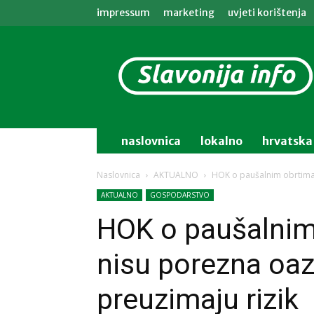
impressum
marketing
uvjeti korištenja
Slavonija
info
naslovnica
lokalno
hrvatska
Naslovnica
AKTUALNO
HOK o paušalnim obrtima: 
AKTUALNO
GOSPODARSTVO
HOK o paušalnim 
nisu porezna oaza,
preuzimaju rizik