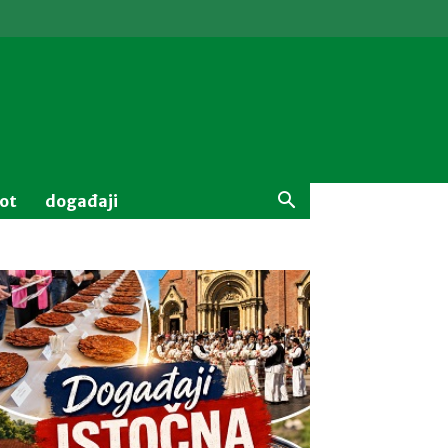
vot
događaji