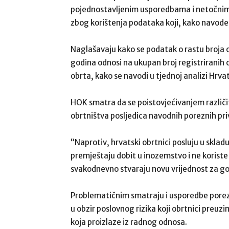
pojednostavljenim usporedbama i netočnim
zbog korištenja podataka koji, kako navode
Naglašavaju kako se podatak o rastu broja o
godina odnosi na ukupan broj registriranih o
obrta, kako se navodi u tjednoj analizi Hrv
HOK smatra da se poistovjećivanjem različit
obrtništva posljedica navodnih poreznih priv
“Naprotiv, hrvatski obrtnici posluju u sklad
premještaju dobit u inozemstvo i ne korist
svakodnevno stvaraju novu vrijednost za g
Problematičnim smatraju i usporedbe porez
u obzir poslovnog rizika koji obrtnici preuz
koja proizlaze iz radnog odnosa.