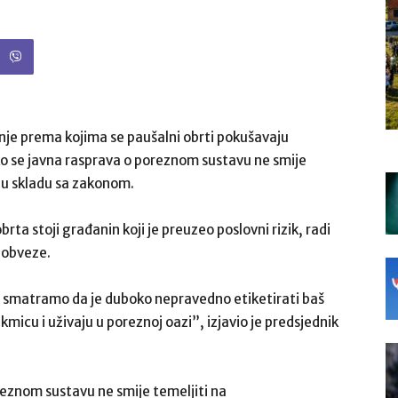
nje prema kojima se paušalni obrti pokušavaju
ko se javna rasprava o poreznom sustavu ne smije
 u skladu sa zakonom.
ta stoji građanin koji je preuzeo poslovni rizik, radi
 obveze.
e, smatramo da je duboko nepravedno etiketirati baš
kmicu i uživaju u poreznoj oazi”, izjavio je predsjednik
eznom sustavu ne smije temeljiti na