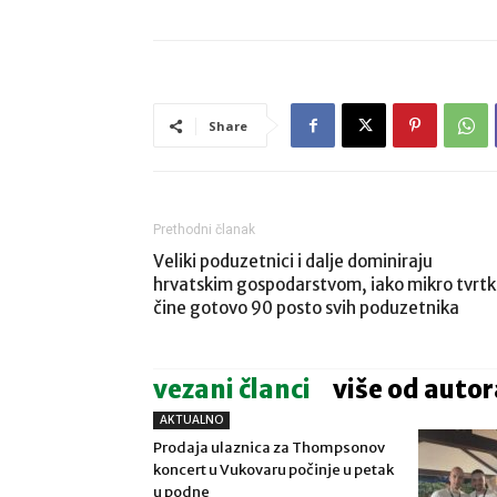
Share
Prethodni članak
Veliki poduzetnici i dalje dominiraju
hrvatskim gospodarstvom, iako mikro tvrt
čine gotovo 90 posto svih poduzetnika
vezani članci
više od autor
AKTUALNO
Prodaja ulaznica za Thompsonov
koncert u Vukovaru počinje u petak
u podne