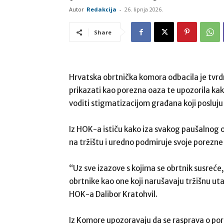
Autor
Redakcija
-
26. lipnja 2026.
Share
Hrvatska obrtnička komora odbacila je tvrd
prikazati kao porezna oaza te upozorila ka
voditi stigmatizacijom građana koji posluju
Iz HOK-a ističu kako iza svakog paušalnog obr
na tržištu i uredno podmiruje svoje porezne
“Uz sve izazove s kojima se obrtnik susreć
obrtnike kao one koji narušavaju tržišnu uta
HOK-a Dalibor Kratohvil.
Iz Komore upozoravaju da se rasprava o por