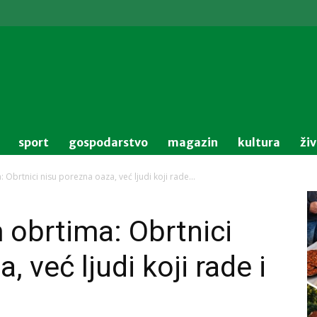
sport
gospodarstvo
magazin
kultura
ži
Obrtnici nisu porezna oaza, već ljudi koji rade...
obrtima: Obrtnici
 već ljudi koji rade i