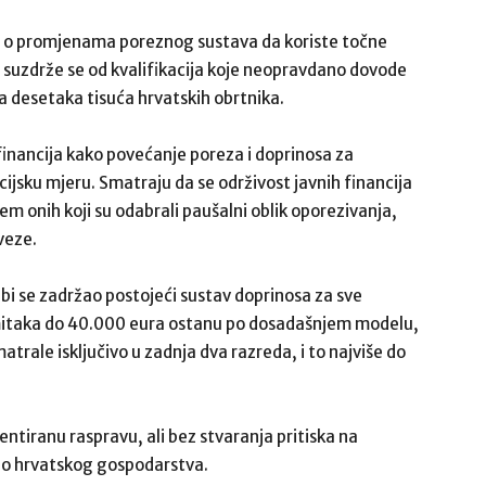
e o promjenama poreznog sustava da koriste točne
i suzdrže se od kvalifikacija koje neopravdano dovode
ja desetaka tisuća hrvatskih obrtnika.
inancija kako povećanje poreza i doprinosa za
cijsku mjeru. Smatraju da se održivost javnih financija
m onih koji su odabrali paušalni oblik oporezivanja,
veze.
m bi se zadržao postojeći sustav doprinosa za sve
rimitaka do 40.000 eura ostanu po dosadašnjem modelu,
trale isključivo u zadnja dva razreda, i to najviše do
ntiranu raspravu, ali bez stvaranja pritiska na
 dio hrvatskog gospodarstva.