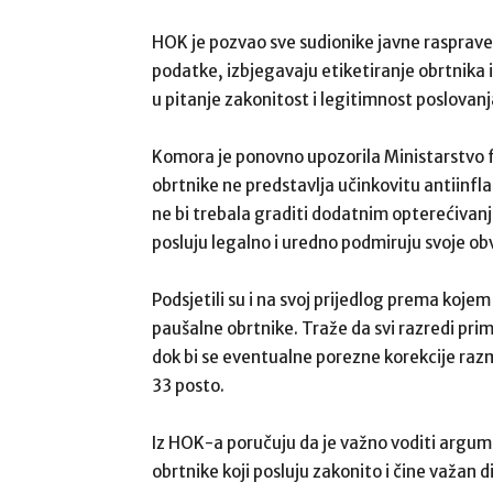
HOK je pozvao sve sudionike javne rasprav
podatke, izbjegavaju etiketiranje obrtnika 
u pitanje zakonitost i legitimnost poslovan
Komora je ponovno upozorila Ministarstvo f
obrtnike ne predstavlja učinkovitu antiinfla
ne bi trebala graditi dodatnim opterećivanje
posluju legalno i uredno podmiruju svoje ob
Podsjetili su i na svoj prijedlog prema koje
paušalne obrtnike. Traže da svi razredi p
dok bi se eventualne porezne korekcije razma
33 posto.
Iz HOK-a poručuju da je važno voditi argume
obrtnike koji posluju zakonito i čine važan