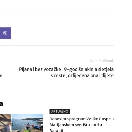
Sljedeći članak
Pijana i bez vozačke 19-godišnjakinja sletjela
ke
s ceste, ozlijeđena ona i dijete
a
AKTUALNO
Donosimo program Velike Gospe u
Marijanskom svetištu Lurd u
Baranji