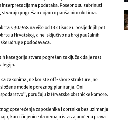
 interpretacijama podataka. Posebno su zabrinuti
, stvaraju pogrešan dojam o paušalnim obrtima.
brta s 90.968 na više od 133 tisuće u posljednjih pet
brta u Hrvatskoj, a ne isključivo na broj paušalnih
atske udruge poslodavaca.
ih kategorija stvara pogrešan zaključak da je rast
ilegija.
u sa zakonima, ne koriste off-shore strukture, ne
e složene modele poreznog planiranja. Oni
ospodarstvo”, poručuju iz Hrvatske obrtničke komore.
nog opterećenja zaposlenika i obrtnika bez uzimanja
imaju, kao i činjenice da nemaju ista zajamčena prava