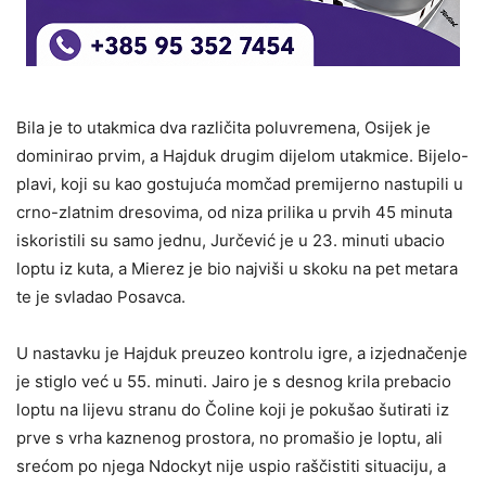
Bila je to utakmica dva različita poluvremena, Osijek je
dominirao prvim, a Hajduk drugim dijelom utakmice. Bijelo-
plavi, koji su kao gostujuća momčad premijerno nastupili u
crno-zlatnim dresovima, od niza prilika u prvih 45 minuta
iskoristili su samo jednu, Jurčević je u 23. minuti ubacio
loptu iz kuta, a Mierez je bio najviši u skoku na pet metara
te je svladao Posavca.
U nastavku je Hajduk preuzeo kontrolu igre, a izjednačenje
je stiglo već u 55. minuti. Jairo je s desnog krila prebacio
loptu na lijevu stranu do Čoline koji je pokušao šutirati iz
prve s vrha kaznenog prostora, no promašio je loptu, ali
srećom po njega Ndockyt nije uspio raščistiti situaciju, a