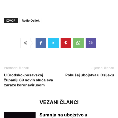
IZVOR
Radio Osijek
Prethodni članak
Sljedeći članak
U Brodsko-posavskoj
Pokušaj ubojstva u Osijeku
županiji 89 novih slučajeva
zaraze koronavirusom
VEZANI ČLANCI
Sumnja na ubojstvo u