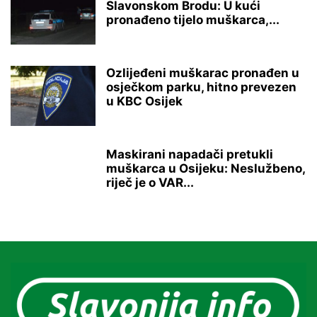
Slavonskom Brodu: U kući
pronađeno tijelo muškarca,...
Ozlijeđeni muškarac pronađen u
osječkom parku, hitno prevezen
u KBC Osijek
Maskirani napadači pretukli
muškarca u Osijeku: Neslužbeno,
riječ je o VAR...