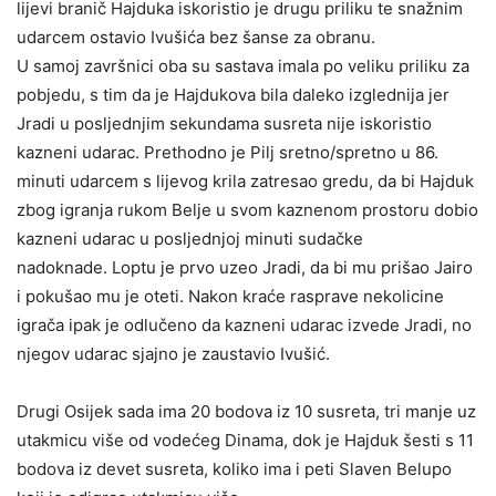
lijevi branič Hajduka iskoristio je drugu priliku te snažnim
udarcem ostavio Ivušića bez šanse za obranu.
U samoj završnici oba su sastava imala po veliku priliku za
pobjedu, s tim da je Hajdukova bila daleko izglednija jer
Jradi u posljednjim sekundama susreta nije iskoristio
kazneni udarac. Prethodno je Pilj sretno/spretno u 86.
minuti udarcem s lijevog krila zatresao gredu, da bi Hajduk
zbog igranja rukom Belje u svom kaznenom prostoru dobio
kazneni udarac u posljednjoj minuti sudačke
nadoknade. Loptu je prvo uzeo Jradi, da bi mu prišao Jairo
i pokušao mu je oteti. Nakon kraće rasprave nekolicine
igrača ipak je odlučeno da kazneni udarac izvede Jradi, no
njegov udarac sjajno je zaustavio Ivušić.
Drugi Osijek sada ima 20 bodova iz 10 susreta, tri manje uz
utakmicu više od vodećeg Dinama, dok je Hajduk šesti s 11
bodova iz devet susreta, koliko ima i peti Slaven Belupo