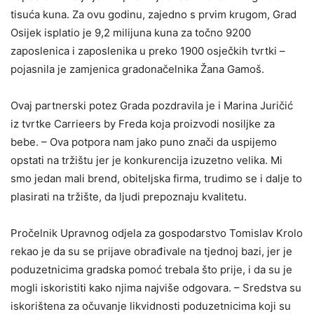
tisuća kuna. Za ovu godinu, zajedno s prvim krugom, Grad
Osijek isplatio je 9,2 milijuna kuna za točno 9200
zaposlenica i zaposlenika u preko 1900 osječkih tvrtki –
pojasnila je zamjenica gradonačelnika Žana Gamoš.
Ovaj partnerski potez Grada pozdravila je i Marina Juričić
iz tvrtke Carrieers by Freda koja proizvodi nosiljke za
bebe. – Ova potpora nam jako puno znači da uspijemo
opstati na tržištu jer je konkurencija izuzetno velika. Mi
smo jedan mali brend, obiteljska firma, trudimo se i dalje to
plasirati na tržište, da ljudi prepoznaju kvalitetu.
Pročelnik Upravnog odjela za gospodarstvo Tomislav Krolo
rekao je da su se prijave obrađivale na tjednoj bazi, jer je
poduzetnicima gradska pomoć trebala što prije, i da su je
mogli iskoristiti kako njima najviše odgovara. – Sredstva su
iskorištena za očuvanje likvidnosti poduzetnicima koji su