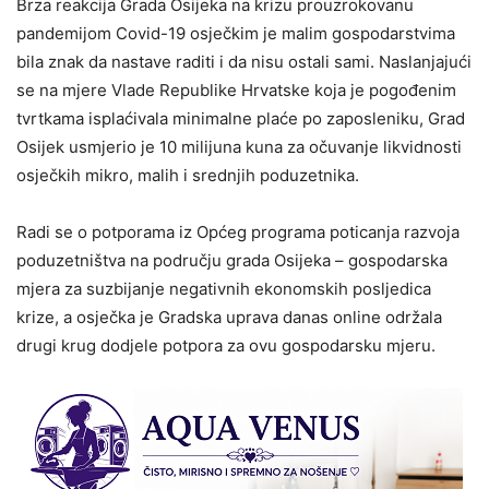
Brza reakcija Grada Osijeka na krizu prouzrokovanu
pandemijom Covid-19 osječkim je malim gospodarstvima
bila znak da nastave raditi i da nisu ostali sami. Naslanjajući
se na mjere Vlade Republike Hrvatske koja je pogođenim
tvrtkama isplaćivala minimalne plaće po zaposleniku, Grad
Osijek usmjerio je 10 milijuna kuna za očuvanje likvidnosti
osječkih mikro, malih i srednjih poduzetnika.
Radi se o potporama iz Općeg programa poticanja razvoja
poduzetništva na području grada Osijeka – gospodarska
mjera za suzbijanje negativnih ekonomskih posljedica
krize, a osječka je Gradska uprava danas online održala
drugi krug dodjele potpora za ovu gospodarsku mjeru.