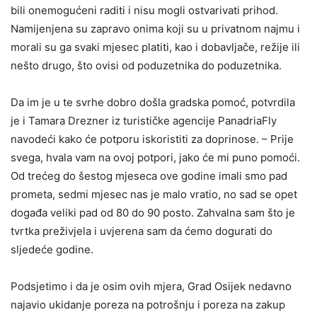
bili onemogućeni raditi i nisu mogli ostvarivati prihod.
Namijenjena su zapravo onima koji su u privatnom najmu i
morali su ga svaki mjesec platiti, kao i dobavljače, režije ili
nešto drugo, što ovisi od poduzetnika do poduzetnika.
Da im je u te svrhe dobro došla gradska pomoć, potvrdila
je i Tamara Drezner iz turističke agencije PanadriaFly
navodeći kako će potporu iskoristiti za doprinose. – Prije
svega, hvala vam na ovoj potpori, jako će mi puno pomoći.
Od trećeg do šestog mjeseca ove godine imali smo pad
prometa, sedmi mjesec nas je malo vratio, no sad se opet
događa veliki pad od 80 do 90 posto. Zahvalna sam što je
tvrtka preživjela i uvjerena sam da ćemo dogurati do
sljedeće godine.
Podsjetimo i da je osim ovih mjera, Grad Osijek nedavno
najavio ukidanje poreza na potrošnju i poreza na zakup