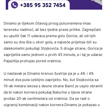
Dinamo je tijekom čitavog prvog poluvremena imao
terensku nadmoć, ali bez ijedne prave prilike. Zagrepčani
su uputili čak 11 udaraca prema golu Gorice, ali od njih
samo su dva išla u okvir gola, a najveće prijetnje bili su
dalekometni pokušaji Stojkovića. S druge strane, Gorica je
zaprijetila samo jednom u prvih 45 minuta, a i taj je udarac
Pajazitija prohujao pored vratnice.
U nastavak je Dinamo krenuo žustrije pa je u 48. i 49.
minuti dva puta ozbiljno zaprijetio. No, šut Stojkovića sa
10-ak metara iskosa s desne strane Banić je uspio obraniti
da bi nakon kornera pokušaj Baturine s lijeve strane
prošao 20-ak centimetara od vratnice. Da se radi o
uigranoj kombinaciji nakon kornera Dinamo je pokazao u