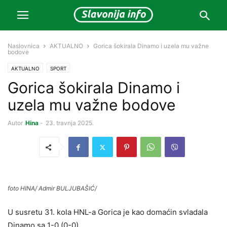
Naslovnica
AKTUALNO
Gorica šokirala Dinamo i uzela mu važne
bodove
AKTUALNO
SPORT
Gorica šokirala Dinamo i
uzela mu važne bodove
Autor
Hina
-
23. travnja 2025.
foto HINA/ Admir BULJUBAŠIĆ/
U susretu 31. kola HNL-a Gorica je kao domaćin svladala
Dinamo sa 1-0 (0-0).