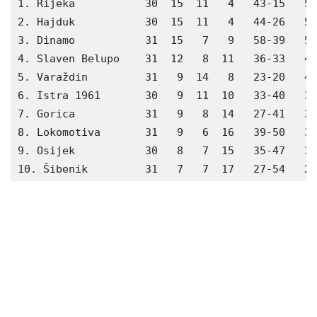
1. Rijeka           30  15  11   4   43-15   56

2. Hajduk           30  15  11   4   44-26   56

3. Dinamo           31  15   7   9   58-39   52

4. Slaven Belupo    31  12   8  11   36-33   44

5. Varaždin         31   9  14   8   23-20   41

6. Istra 1961       30   9  11  10   33-40   38

7. Gorica           31   9   8  14   27-41   35

8.​​​​​​ Lokomotiva       31   9   6  16   39-50   33

9. Osijek           30   8   7  15   35-47   31

10. Šibenik         31   7   7  17   27-54   28