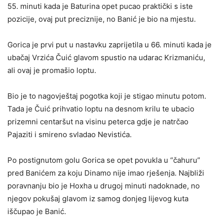
55. minuti kada je Baturina opet pucao praktički s iste
pozicije, ovaj put preciznije, no Banić je bio na mjestu.
Gorica je prvi put u nastavku zaprijetila u 66. minuti kada je
ubačaj Vrzića Čuić glavom spustio na udarac Krizmaniću,
ali ovaj je promašio loptu.
Bio je to nagovještaj pogotka koji je stigao minutu potom.
Tada je Čuić prihvatio loptu na desnom krilu te ubacio
prizemni centaršut na visinu peterca gdje je natrčao
Pajaziti i smireno svladao Nevistića.
Po postignutom golu Gorica se opet povukla u “čahuru”
pred Banićem za koju Dinamo nije imao rješenja. Najbliži
poravnanju bio je Hoxha u drugoj minuti nadoknade, no
njegov pokušaj glavom iz samog donjeg lijevog kuta
iščupao je Banić.