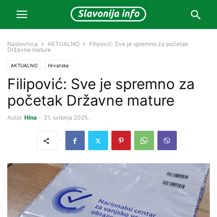
Naslovnica
AKTUALNO
Filipović: Sve je spremno za početak
Državne mature
AKTUALNO
Hrvatska
Filipović: Sve je spremno za
početak Državne mature
Autor
Hina
-
31. svibnja 2025.