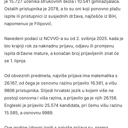
je 15.727 učenika strukovnih škola i 10.541 gimnazijalaca.
Ostalih pristupnika je 2078, a to su oni koji ponovno plažu
ispite ili pristupnici iz susjednih država, najčešće iz BiH,
napomenuo je Filipović.
Navedeni podaci iz NCVVO-a su od 2. svibnja 2025. kada je
bio krajnji rok za naknadnu prijavu, odjavu ili promjenu
ispita državne mature, a konačan broj prijavljenih znat će
se 1. lipnja.
Od obveznih predmeta, najviše prijava ima matematika s
26.167, od čega je osnovnu razinu prijavilo 16.361, a višu
9806 pristupnika. Slijedi hrvatski jezik u kojem više ne
postoji osnovna i viša razina, a prijavilo ga je njih 26.156.
Engleski je prijavilo 25.574 kandidata, pri čemu višu razinu
15.585, a osnovnu 9989.
Ove godine izborni ispiti s najviše prijava su, prema