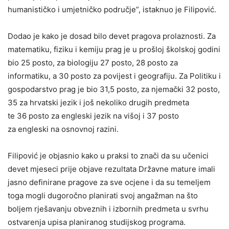
humanističko i umjetničko područje”, istaknuo je Filipović.
Dodao je kako je dosad bilo devet pragova prolaznosti. Za
matematiku, fiziku i kemiju prag je u prošloj školskoj godini
bio 25 posto, za biologiju 27 posto, 28 posto za
informatiku, a 30 posto za povijest i geografiju. Za Politiku i
gospodarstvo prag je bio 31,5 posto, za njemački 32 posto,
35 za hrvatski jezik i još nekoliko drugih predmeta
te 36 posto za engleski jezik na višoj i 37 posto
za engleski na osnovnoj razini.
Filipović je objasnio kako u praksi to znači da su učenici
devet mjeseci prije objave rezultata Državne mature imali
jasno definirane pragove za sve ocjene i da su temeljem
toga mogli dugoročno planirati svoj angažman na što
boljem rješavanju obveznih i izbornih predmeta u svrhu
ostvarenja upisa planiranog studijskog programa.