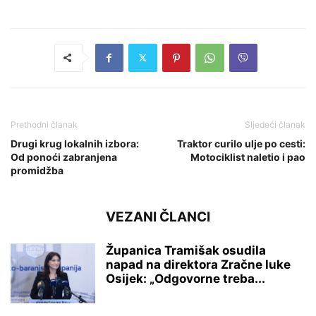
Prethodni članak
Sljedeći članak
Drugi krug lokalnih izbora:
Traktor curilo ulje po cesti:
Od ponoći zabranjena
Motociklist naletio i pao
promidžba
VEZANI ČLANCI
Županica Tramišak osudila
napad na direktora Zračne luke
Osijek: „Odgovorne treba...