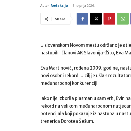
Autor
Redakcija
-
8. srpnja 2026.
Share
U slovenskom Novom mestu održano je atlet
nastupili i članovi AK Slavonija-Žito, Eva M
Eva Martinović, rođena 2009. godine, nastu
novi osobni rekord. U cilj je ušla s rezultatom
međunarodnoj konkurenciji.
Iako nije izborila plasman u sam vrh, Evin n
rekord na velikom međunarodnom natjecanju
potencijala koji pokazuje iz nastupa u nastu
trenerica Dorotea Šešum.