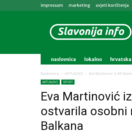
impressum
marketing
uvjeti korištenja
Slavonija
info
naslovnica
lokalno
hrvatska
Naslovnica
AKTUALNO
Eva Martinović iz AK Slav
AKTUALNO
SPORT
Eva Martinović iz
ostvarila osobni
Balkana