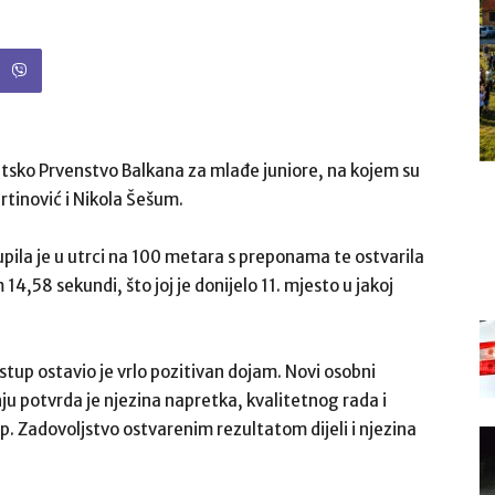
sko Prvenstvo Balkana za mlađe juniore, na kojem su
artinović i Nikola Šešum.
pila je u utrci na 100 metara s preponama te ostvarila
 14,58 sekundi, što joj je donijelo 11. mjesto u jakoj
astup ostavio je vrlo pozitivan dojam. Novi osobni
 potvrda je njezina napretka, kvalitetnog rada i
p. Zadovoljstvo ostvarenim rezultatom dijeli i njezina