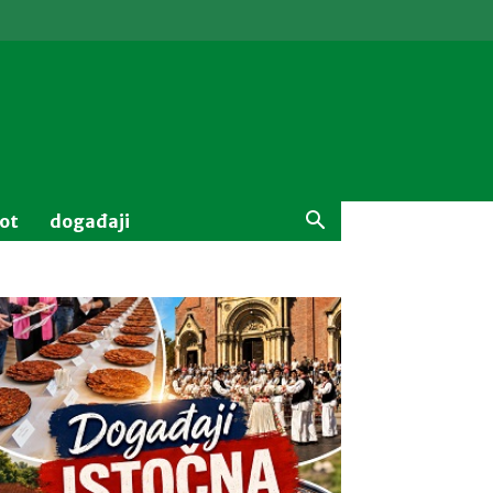
vot
događaji