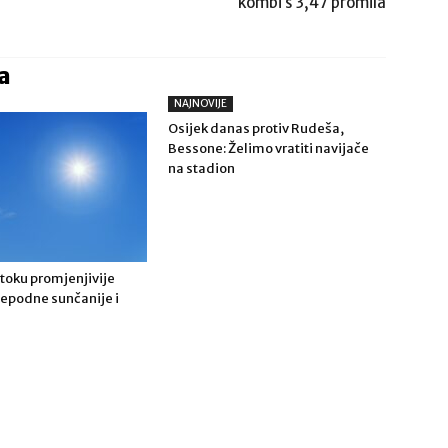
kombi s 3,47 promila
a
NAJNOVIJE
Osijek danas protiv Rudeša,
Bessone: Želimo vratiti navijače
na stadion
toku promjenjivije
ijepodne sunčanije i