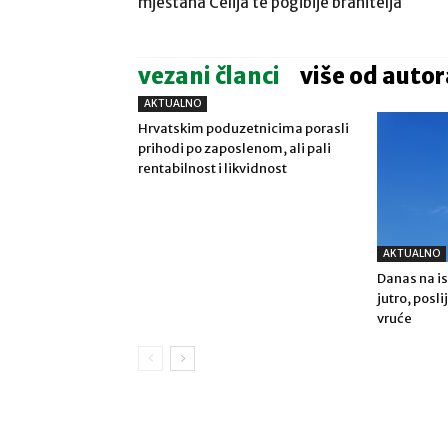
mještana Ćelija te pogibije branitelja
vezani članci
više od autor
AKTUALNO
Hrvatskim poduzetnicima porasli
prihodi po zaposlenom, ali pali
rentabilnost i likvidnost
AKTUALNO
Danas na is
jutro, posl
vruće