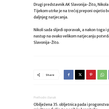
Drugi predstavnik AK Slavonija-Žito, Nikola 
Tijekom utrke je na trećoj preponi osjetio b
daljnjeg natjecanja.
Nikoli sada slijedi oporavak, a nakon toga 
nastup na ovako velikom natjecanju potvrda 
Slavonija-Žito.
Share
Prethodni članak
Obilježena 35. obljetnica pada i progonstva