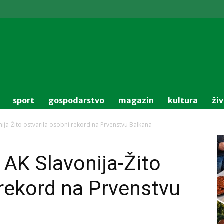
sport
gospodarstvo
magazin
kultura
ži
onija-Žito ostvarila osobni rekord na Prvenstvu Balkana
 AK Slavonija-Žito
 rekord na Prvenstvu