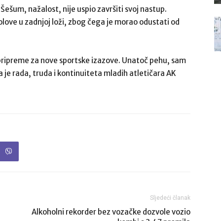
Šešum, nažalost, nije uspio završiti svoj nastup.
olove u zadnjoj loži, zbog čega je morao odustati od
i pripreme za nove sportske izazove. Unatoč pehu, sam
je rada, truda i kontinuiteta mladih atletičara AK
Sljedeći članak
Alkoholni rekorder bez vozačke dozvole vozio