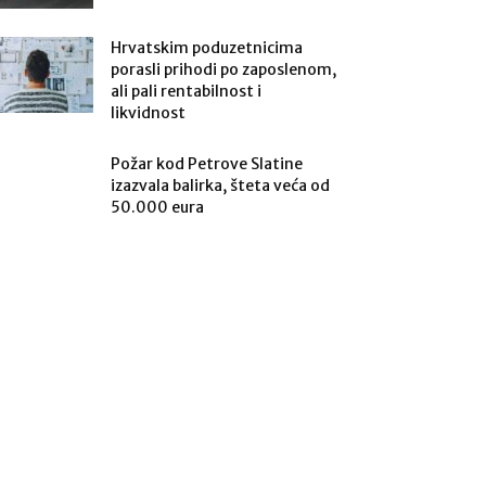
Hrvatskim poduzetnicima
porasli prihodi po zaposlenom,
ali pali rentabilnost i
likvidnost
Požar kod Petrove Slatine
izazvala balirka, šteta veća od
50.000 eura