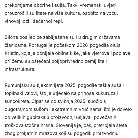
prekomjerne oborine i suša. Takvi vremenski uvjeti
prouzročili su štete na više kultura, osobito na voću,
vinovoj lozi i šećernoj repi.
Slične posljedice zabilježene su i u drugim državama
članicama. Portugal je početkom 2026. pogodila oluja
Kristin, koja je donijela obilne kiše, jake vjetrove i poplave,
pri čemu su oštećeni poljoprivredno zemljište i
infrastruktura.
Rumunjsku su tijekom ljeta 2025. pogodile teška suša i
toplinski valovi, što je utjecalo na prinose kukuruza i
suncokreta. Cipar se od svibnja 2025. suočio s
dugotrajnom sušom i ekstremnim vrućinama, što je dovelo
do velikih gubitaka u proizvodnji usjeva i povećanih
troškova stočne hrane. Slovenija je, pak, pretrpjela štete
zbog proljetnih mrazova koji su pogodili proizvodnju