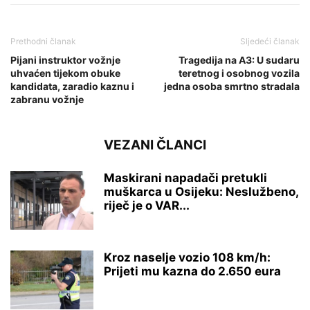
Prethodni članak
Sljedeći članak
Pijani instruktor vožnje
Tragedija na A3: U sudaru
uhvaćen tijekom obuke
teretnog i osobnog vozila
kandidata, zaradio kaznu i
jedna osoba smrtno stradala
zabranu vožnje
VEZANI ČLANCI
Maskirani napadači pretukli
muškarca u Osijeku: Neslužbeno,
riječ je o VAR...
Kroz naselje vozio 108 km/h:
Prijeti mu kazna do 2.650 eura