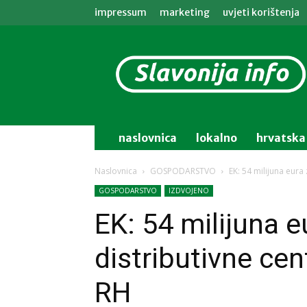
impressum
marketing
uvjeti korištenja
Slavonija
info
naslovnica
lokalno
hrvatska
Naslovnica
GOSPODARSTVO
EK: 54 milijuna eura 
GOSPODARSTVO
IZDVOJENO
EK: 54 milijuna e
distributivne cen
RH