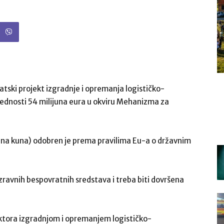
atski projekt izgradnje i opremanja logističko-
ijednosti 54 milijuna eura u okviru Mehanizma za
juna kuna) odobren je prema pravilima Eu-a o državnim
izravnih bespovratnih sredstava i treba biti dovršena
sektora izgradnjom i opremanjem logističko-