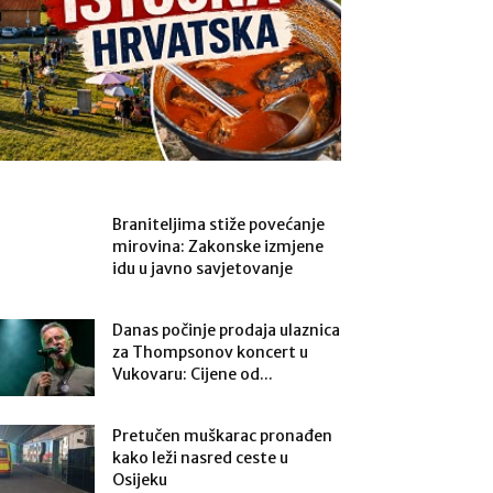
Braniteljima stiže povećanje
mirovina: Zakonske izmjene
idu u javno savjetovanje
Danas počinje prodaja ulaznica
za Thompsonov koncert u
Vukovaru: Cijene od...
Pretučen muškarac pronađen
kako leži nasred ceste u
Osijeku