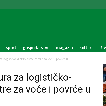
sport
gospodarstvo
magazin
kultura
ži
za logističko-distributivne centre za voće i povrće u...
ura za logističko-
tre za voće i povrće u