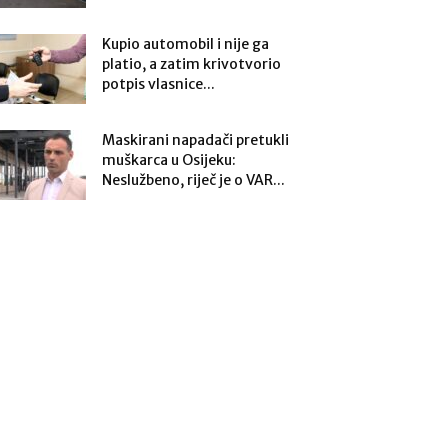
Kupio automobil i nije ga
platio, a zatim krivotvorio
potpis vlasnice...
Maskirani napadači pretukli
muškarca u Osijeku:
Neslužbeno, riječ je o VAR...