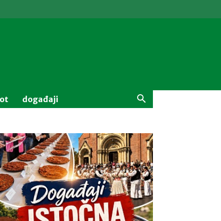
vot
događaji