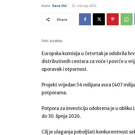
Autor
Sara Ilić
-
22. travnja 2022.
Share
foto: pixabay
Europska komisija u četvrtak je odobrila hrv
distributivnih centara za voće i povrće u vr
oporavak i otpornost.
Projekt vrijedan 54 milijuna eura (407 mili
potporama.
Potpora za investiciju odobrena je u obliku 
do 30. lipnja 2026.
Cilj je ulaganja poboljšati konkurentnost 