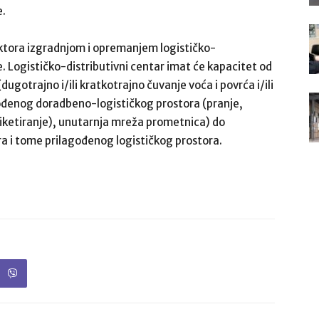
e.
sektora izgradnjom i opremanjem logističko-
e. Logističko-distributivni centar imat će kapacitet od
gotrajno i/ili kratkotrajno čuvanje voća i povrća i/ili
gođenog doradbeno-logističkog prostora (pranje,
 etiketiranje), unutarnja mreža prometnica) do
a i tome prilagođenog logističkog prostora.