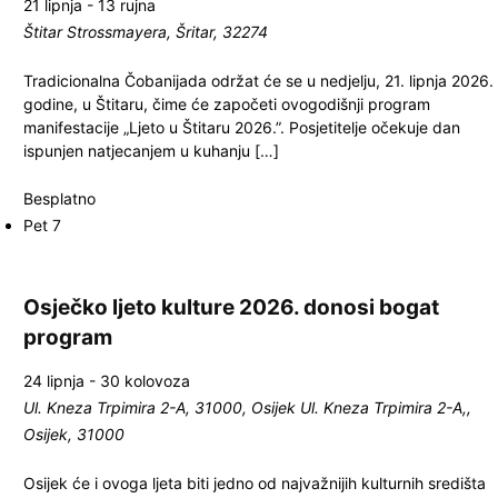
21 lipnja
-
13 rujna
Štitar
Strossmayera, Šritar, 32274
Tradicionalna Čobanijada održat će se u nedjelju, 21. lipnja 2026.
godine, u Štitaru, čime će započeti ovogodišnji program
manifestacije „Ljeto u Štitaru 2026.”. Posjetitelje očekuje dan
ispunjen natjecanjem u kuhanju […]
Besplatno
Pet
7
Osječko ljeto kulture 2026. donosi bogat
program
24 lipnja
-
30 kolovoza
Ul. Kneza Trpimira 2-A, 31000, Osijek
Ul. Kneza Trpimira 2-A,,
Osijek, 31000
Osijek će i ovoga ljeta biti jedno od najvažnijih kulturnih središta