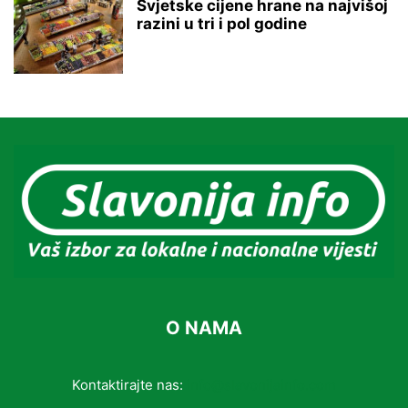
Svjetske cijene hrane na najvišoj
razini u tri i pol godine
O NAMA
Kontaktirajte nas:
info@slavonijainfo.com