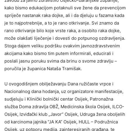
zavodu za javno zdravstvo Osječko-baranjske županije,
kako bismo edukacijom potaknuli sve žene da prevencijom
spriječe nastanak raka dojke, ali i da djeluju u fazama kada
je to najpotrebnije, a to je rano otkrivanje. Svi znamo da
rano otkrivanje bilo koje vrste raka, a osobito raka dojke,
može olakšati liječenje i dovesti do potpunog ozdravljenja.
Stoga dajem veliku podršku ovakvim javnozdravstvenim
akcijama kako bismo tim putem informirali, educirali i
poslali jasnu poruku svima da brinu o svome zdravlju –
poručila je županica Nataša Tramišak.
U ovogodišnjem obilježavanju Dana ružičaste vrpce i
Nacionalnog dana hodanja, uz organizatore manifestacije,
sudjeluju i Klinički bolnički centar Osijek, Patronažna
služba Doma zdravlja OBŽ, Medicinska škola Osijek, ILCO-
Osijek, Izviđački klub „Javor“ Osijek, Udruga žena oboljelih
od karcinoma jajnika “JA KA” Osijek, HULL – Podružnica
Osijek, uz potporu medija, zainteresiranih građana, te