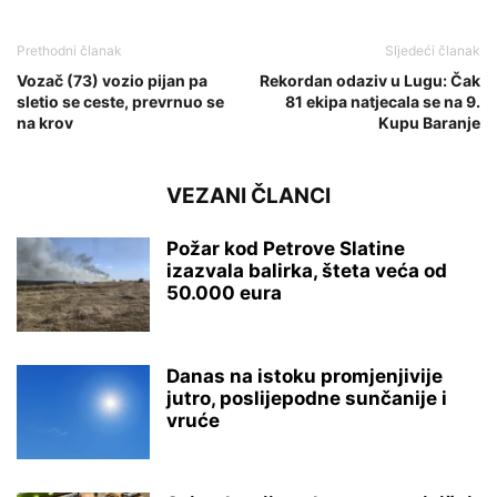
Prethodni članak
Sljedeći članak
Vozač (73) vozio pijan pa
Rekordan odaziv u Lugu: Čak
sletio se ceste, prevrnuo se
81 ekipa natjecala se na 9.
na krov
Kupu Baranje
VEZANI ČLANCI
Požar kod Petrove Slatine
izazvala balirka, šteta veća od
50.000 eura
Danas na istoku promjenjivije
jutro, poslijepodne sunčanije i
vruće