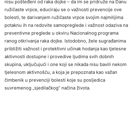
nisu pošteđeni od raka dojke – da im se pridruže na Danu
ružičaste vrpce, educiraju se o važnosti prevencije ove
bolesti, te darivanjem ružičaste vrpce svojim najmilijima
potaknu ih na redovite samopreglede i važnost odaziva na
preventivne preglede u okviru Nacionalnog programa
ranog otkrivanja raka dojke. Istodobno, žele sugrađanima
približiti važnost i protektivni učinak hodanja kao tjelesne
aktivnosti dostupne i provedive ljudima svih dobnih
skupina, uključujući i one koji se nikada nisu bavili nekom
tjelesnom aktivnošću, a koja je prepoznata kao važan
čimbenik u prevenciji bolesti koje su posljedica
suvremenog „sjedilačkog“ načina života.