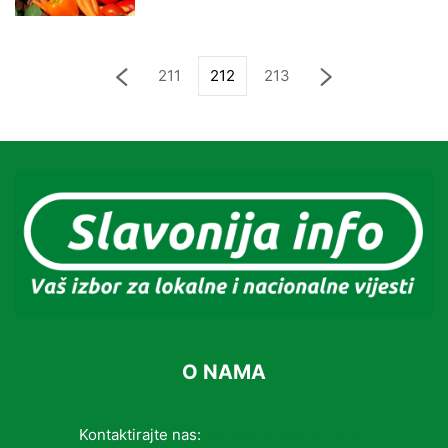
211
212
213
O NAMA
Kontaktirajte nas:
info@slavonijainfo.com