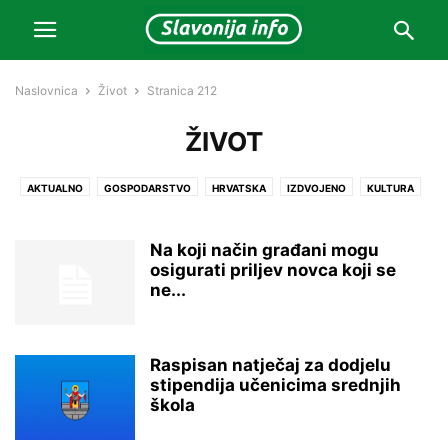
Naslovnica
Život
Stranica 212
ŽIVOT
AKTUALNO
GOSPODARSTVO
HRVATSKA
IZDVOJENO
KULTURA
LOKALNO
MAGAZIN
NAJNOVIJE
OSTALO
PREPORUČENO
PROMO
SPORT
VIDEO
ZANIMLJIVOSTI
ŽIVOT
Na koji način građani mogu
osigurati priljev novca koji se
ne...
Raspisan natječaj za dodjelu
stipendija učenicima srednjih
škola