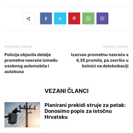
Prethodni članak
Sljedeći članak
Policija objavila detalje
Izazvao prometnu nesreću s
prometne nesreće između
4,35 promila, pa završio u
osobnog automobila i
bolnici na detoksikaciji
autobusa
VEZANI ČLANCI
Planirani prekidi struje za petak:
Donosimo popis za istočnu
Hrvatsku