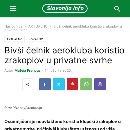
Naslovnica
AKTUALNO
Bivši čelnik aerokluba koristio zrakoplov u
privatne svrhe
AKTUALNO
LOKALNO
Bivši čelnik aerokluba koristio
zrakoplov u privatne svrhe
Autor
Mateja Francuz
-
14. ožujka 2025.
foto: Pixabay/Ilustracija
Osumnjičeni je neovlašteno koristio klupski zrakoplov u
privatne svrhe, pričinivši klubu štetu u iznosu od više