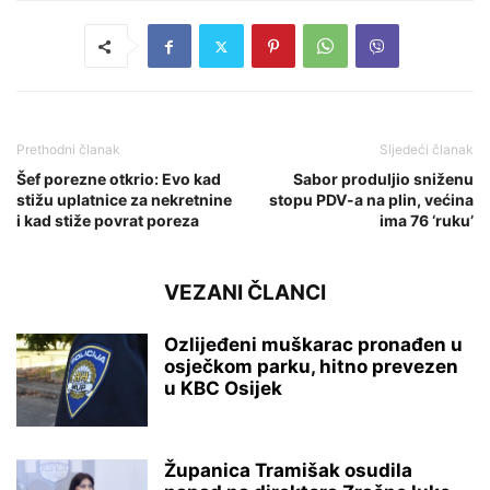
Prethodni članak
Sljedeći članak
Šef porezne otkrio: Evo kad
Sabor produljio sniženu
stižu uplatnice za nekretnine
stopu PDV-a na plin, većina
i kad stiže povrat poreza
ima 76 ‘ruku’
VEZANI ČLANCI
Ozlijeđeni muškarac pronađen u
osječkom parku, hitno prevezen
u KBC Osijek
Županica Tramišak osudila