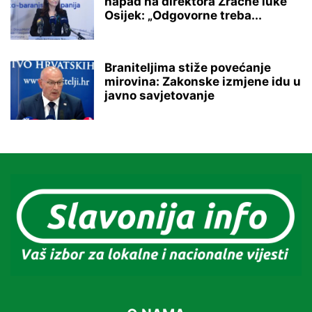
napad na direktora Zračne luke
Osijek: „Odgovorne treba...
Braniteljima stiže povećanje
mirovina: Zakonske izmjene idu u
javno savjetovanje