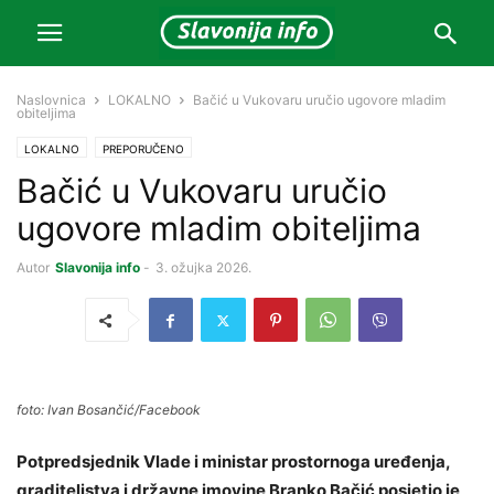
Naslovnica
LOKALNO
Bačić u Vukovaru uručio ugovore mladim
obiteljima
LOKALNO
PREPORUČENO
Bačić u Vukovaru uručio
ugovore mladim obiteljima
Autor
Slavonija info
-
3. ožujka 2026.
foto: Ivan Bosančić/Facebook
Potpredsjednik Vlade i ministar prostornoga uređenja,
graditeljstva i državne imovine Branko Bačić posjetio je