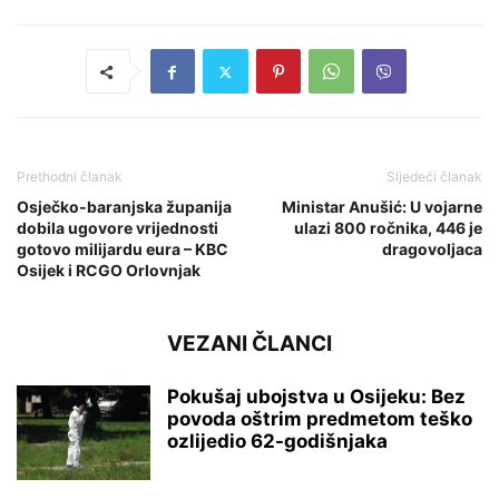
Prethodni članak
Sljedeći članak
Osječko-baranjska županija
Ministar Anušić: U vojarne
dobila ugovore vrijednosti
ulazi 800 ročnika, 446 je
gotovo milijardu eura – KBC
dragovoljaca
Osijek i RCGO Orlovnjak
VEZANI ČLANCI
Pokušaj ubojstva u Osijeku: Bez
povoda oštrim predmetom teško
ozlijedio 62-godišnjaka