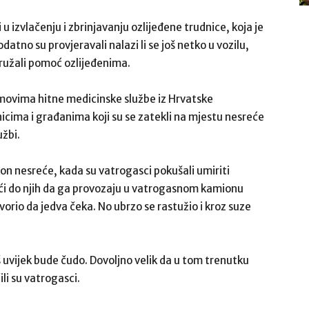
 izvlačenju i zbrinjavanju ozlijeđene trudnice, koja je
atno su provjeravali nalazi li se još netko u vozilu,
pružali pomoć ozlijeđenima.
imovima hitne medicinske službe iz Hrvatske
znicima i građanima koji su se zatekli na mjestu nesreće
užbi.
n nesreće, kada su vatrogasci pokušali umiriti
doći do njih da ga provozaju u vatrogasnom kamionu
orio da jedva čeka. No ubrzo se rastužio i kroz suze
 uvijek bude čudo. Dovoljno velik da u tom trenutku
li su vatrogasci.