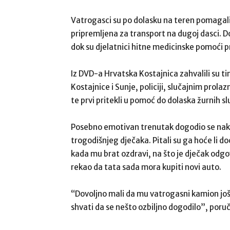
Vatrogasci su po dolasku na teren pomagali u
pripremljena za transport na dugoj dasci. Dod
dok su djelatnici hitne medicinske pomoći 
Iz DVD-a Hrvatska Kostajnica zahvalili su t
Kostajnice i Sunje, policiji, slučajnim prola
te prvi pritekli u pomoć do dolaska žurnih sl
Posebno emotivan trenutak dogodio se nako
trogodišnjeg dječaka. Pitali su ga hoće li 
kada mu brat ozdravi, na što je dječak odgov
rekao da tata sada mora kupiti novi auto.
“Dovoljno mali da mu vatrogasni kamion još
shvati da se nešto ozbiljno dogodilo”, poruči