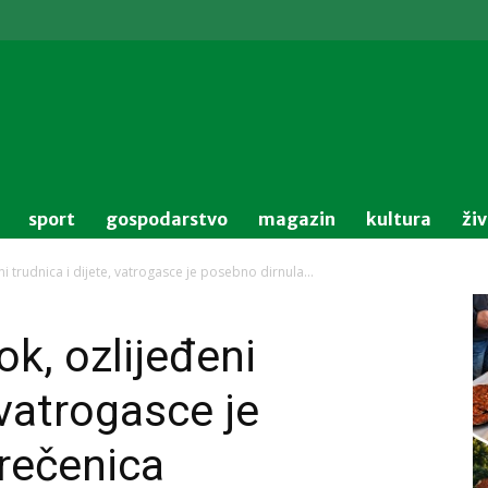
sport
gospodarstvo
magazin
kultura
ži
ni trudnica i dijete, vatrogasce je posebno dirnula...
ok, ozlijeđeni
 vatrogasce je
rečenica