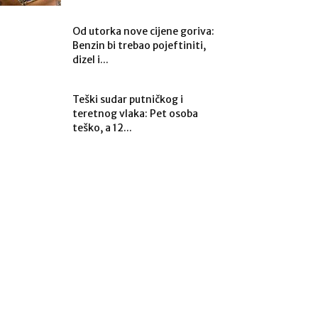
Od utorka nove cijene goriva:
Benzin bi trebao pojeftiniti,
dizel i...
Teški sudar putničkog i
teretnog vlaka: Pet osoba
teško, a 12...