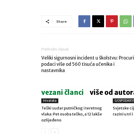
Share
Prethodni članak
Veliki sigurnosni incident u školstvu: Procuri
podaci više od 560 tisuća učenika i
nastavnika
vezani članci
više od autor
Hrvatska
GOSPODARS
Teški sudar putničkog i teretnog
Svjetske ci
vlaka: Pet osoba teško, a 12 lakše
razini u tri
ozlijeđeno