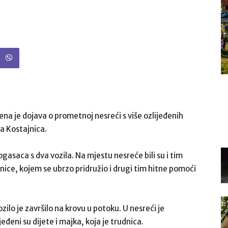
žena je dojava o prometnoj nesreći s više ozlijeđenih
a Kostajnica.
asaca s dva vozila. Na mjestu nesreće bili su i tim
ice, kojem se ubrzo pridružio i drugi tim hitne pomoći
lo je završilo na krovu u potoku. U nesreći je
jeđeni su dijete i majka, koja je trudnica.