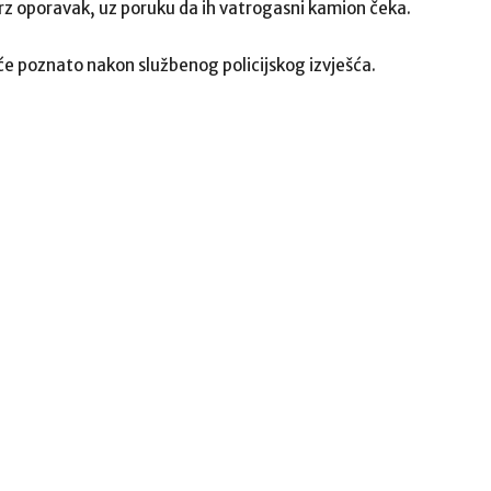
brz oporavak, uz poruku da ih vatrogasni kamion čeka.
će poznato nakon službenog policijskog izvješća.