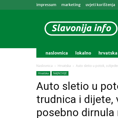
impressum
marketing
uvjeti korištenja
Slavonija
info
naslovnica
lokalno
hrvatska
Naslovnica
Hrvatska
Auto sletio u potok, ozlijeđe
Hrvatska
NAJNOVIJE
Auto sletio u pot
trudnica i dijete,
posebno dirnula 