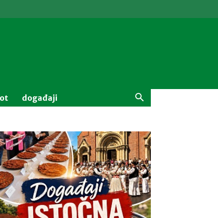
vot
događaji