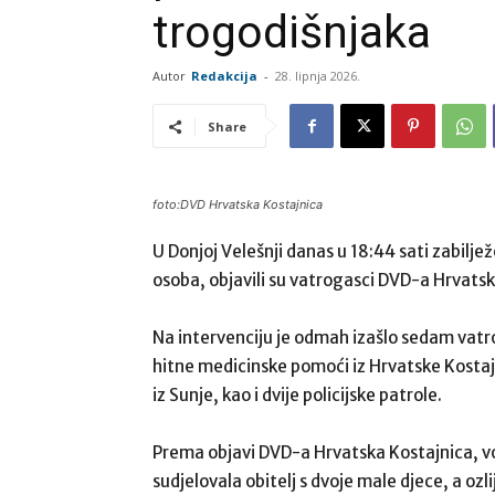
trogodišnjaka
Autor
Redakcija
-
28. lipnja 2026.
Share
foto:DVD Hrvatska Kostajnica
U Donjoj Velešnji danas u 18:44 sati zabilje
osoba, objavili su vatrogasci DVD-a Hrvatsk
Na intervenciju je odmah izašlo sedam vatrog
hitne medicinske pomoći iz Hrvatske Kostajn
iz Sunje, kao i dvije policijske patrole.
Prema objavi DVD-a Hrvatska Kostajnica, vozi
sudjelovala obitelj s dvoje male djece, a ozli