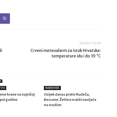
Sljedeći članak
li
Crveni meteoalarm za istok Hrvatske:
temperature idu i do 39 °C
a
TVO
NAJNOVIJE
jene hrane na najvišoj
Osijek danas protiv Rudeša,
 i pol godine
Bessone: Želimo vratiti navijače
na stadion