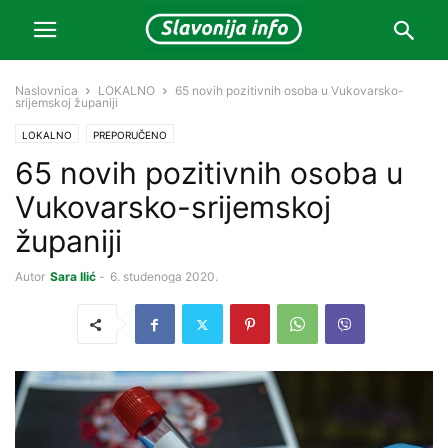
Naslovnica
LOKALNO
65 novih pozitivnih osoba u Vukovarsko-
srijemskoj županiji
LOKALNO
PREPORUČENO
65 novih pozitivnih osoba u
Vukovarsko-srijemskoj
županiji
Autor
Sara Ilić
-
6. studenoga 2020.