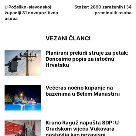
U Požeško-slavonskoj
Stožer: 2890 zaraženih i 34
županiji 31 novopozitivna
preminulih osoba
osoba
VEZANI ČLANCI
Planirani prekidi struje za petak:
Donosimo popis za istočnu
Hrvatsku
Večeras noćno kupanje na
bazenima u Belom Manastiru
Kruno Raguž napušta SDP: U
Gradskom vijeću Vukovara
nastavlja kao nezavisni...