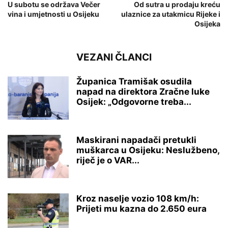
U subotu se održava Večer
Od sutra u prodaju kreću
vina i umjetnosti u Osijeku
ulaznice za utakmicu Rijeke i
Osijeka
VEZANI ČLANCI
Županica Tramišak osudila
napad na direktora Zračne luke
Osijek: „Odgovorne treba...
Maskirani napadači pretukli
muškarca u Osijeku: Neslužbeno,
riječ je o VAR...
Kroz naselje vozio 108 km/h:
Prijeti mu kazna do 2.650 eura