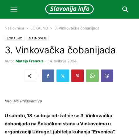
Naslovnica
LOKALNO
3. Vinkovačka čobanijada
LOKALNO
NAJNOVIJE
3. Vinkovačka čobanijada
Autor
Mateja Francuz
-
14. svibnja 2024.
foto: MB Press/arhiva
U subotu, 18. svibnja održat će se 3. Vinkovačka
čobanijada na Šokačkom stanu u Vinkovcima u
organizaciji Udruge Ljubitelja kuhanja “Ervenica”.