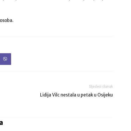
 osoba.
Sljedeći članak
Lidija Vilc nestala u petak u Osijeku
a