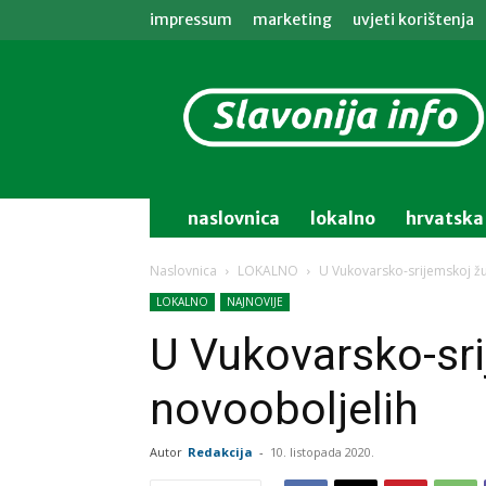
impressum
marketing
uvjeti korištenja
Slavonija
info
naslovnica
lokalno
hrvatska
Naslovnica
LOKALNO
U Vukovarsko-srijemskoj žu
LOKALNO
NAJNOVIJE
U Vukovarsko-sri
novooboljelih
Autor
Redakcija
-
10. listopada 2020.