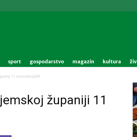
sport
gospodarstvo
magazin
kultura
ži
paniji 11 novooboljelih
jemskoj županiji 11