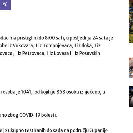
acima pristiglim do 8:00 sati, u posljednja 24 sata je
be iz Vukovara, 1 iz Tompojevaca, 1 iz Iloka, 1 iz
ovaca, 1 iz Petrovaca, 1 iz Lovasa i 1 iz Posavskih
 osoba je 1041, od kojih je 868 osoba izliječeno, a
rano zbog COVID-19 bolesti.
te je ukupno testiranih do sada na području županije