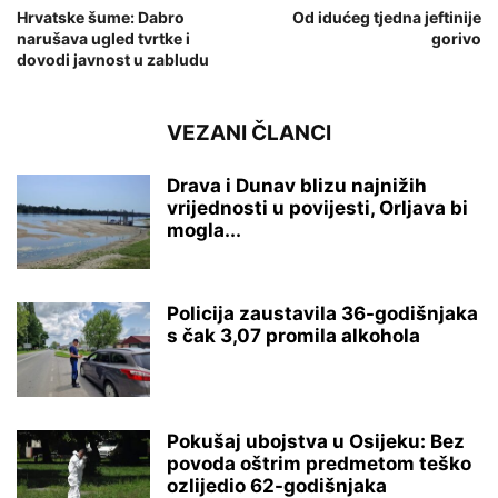
Hrvatske šume: Dabro
Od idućeg tjedna jeftinije
narušava ugled tvrtke i
gorivo
dovodi javnost u zabludu
VEZANI ČLANCI
Drava i Dunav blizu najnižih
vrijednosti u povijesti, Orljava bi
mogla...
Policija zaustavila 36-godišnjaka
s čak 3,07 promila alkohola
Pokušaj ubojstva u Osijeku: Bez
povoda oštrim predmetom teško
ozlijedio 62-godišnjaka