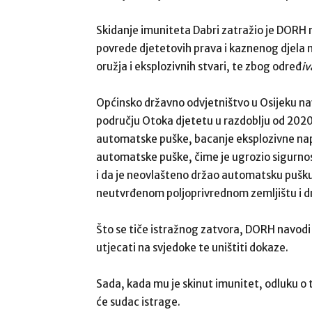
Skidanje imuniteta Dabri zatražio je DORH
povrede djetetovih prava i kaznenog djela 
oružja i eksplozivnih stvari, te zbog određ
iv
Općinsko državno odvjetništvo u Osijeku na
području Otoka djetetu u razdoblju od 2020
automatske puške, bacanje eksplozivne napr
automatske puške, čime je ugrozio sigurnost
i da je neovlašteno držao automatsku pušku v
neutvrđenom poljoprivrednom zemljištu i d
Što se tiče istražnog zatvora, DORH navod
utjecati na svjedoke te uništiti dokaze.
Sada, kada mu je skinut imunitet, odluku o t
će sudac istrage.