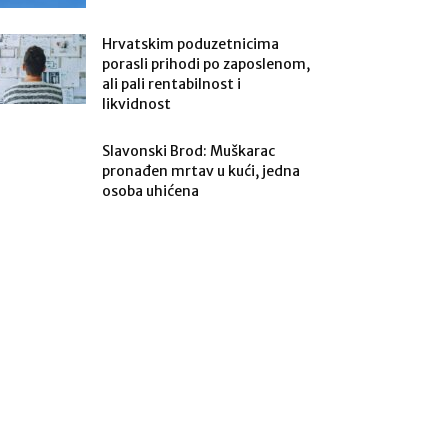
Hrvatskim poduzetnicima
porasli prihodi po zaposlenom,
ali pali rentabilnost i
likvidnost
Slavonski Brod: Muškarac
pronađen mrtav u kući, jedna
osoba uhićena