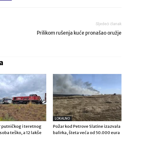
Sljedeći članak
Prilikom rušenja kuće pronašao oružje
a
LOKALNO
 putničkog i teretnog
Požar kod Petrove Slatine izazvala
osoba teško, a 12 lakše
balirka, šteta veća od 50.000 eura