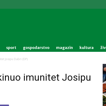
sport
gospodarstvo
magazin
kultura
ži
tet Josipu Dabri (DP)
kinuo imunitet Josipu