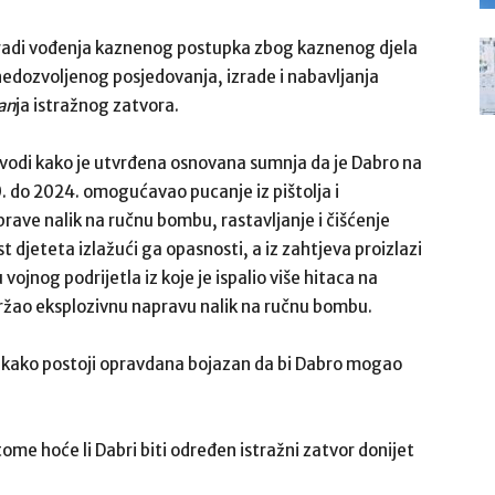
 radi vođenja kaznenog postupka zbog kaznenog djela
nedozvoljenog posjedovanja, izrade i nabavljanja
an
ja istražnog zatvora.
vodi kako je utvrđena osnovana sumnja da je Dabro na
. do 2024. omogućavao pucanje iz pištolja i
ave nalik na ručnu bombu, rastavljanje i čišćenje
 djeteta izlažući ga opasnosti, a iz zahtjeva proizlazi
ojnog podrijetla iz koje je ispalio više hitaca na
ržao eksplozivnu napravu nalik na ručnu bombu.
i kako postoji opravdana bojazan da bi Dabro mogao
ome hoće li Dabri biti određen istražni zatvor donijet