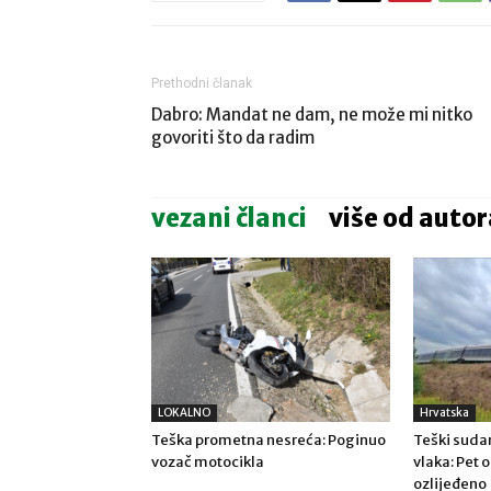
Prethodni članak
Dabro: Mandat ne dam, ne može mi nitko
govoriti što da radim
vezani članci
više od autor
LOKALNO
Hrvatska
Teška prometna nesreća: Poginuo
Teški sudar
vozač motocikla
vlaka: Pet 
ozlijeđeno