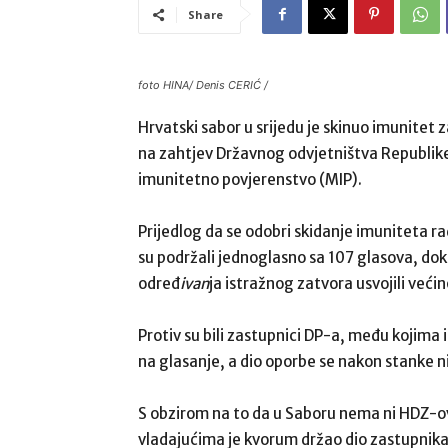
Share
foto HINA/ Denis CERIĆ /
Hrvatski sabor u srijedu je skinuo imunitet
na zahtjev Državnog odvjetništva Republi
imunitetno povjerenstvo (MIP).
Prijedlog da se odobri skidanje imuniteta 
su podržali jednoglasno sa 107 glasova, dok 
određ
ivan
ja istražnog zatvora usvojili veći
Protiv su bili zastupnici DP-a, među kojima
na glasanje, a dio oporbe se nakon stanke ni
S obzirom na to da u Saboru nema ni HDZ-ovo
vladajućima je kvorum držao dio zastupnika