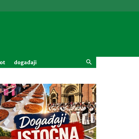
vot
događaji