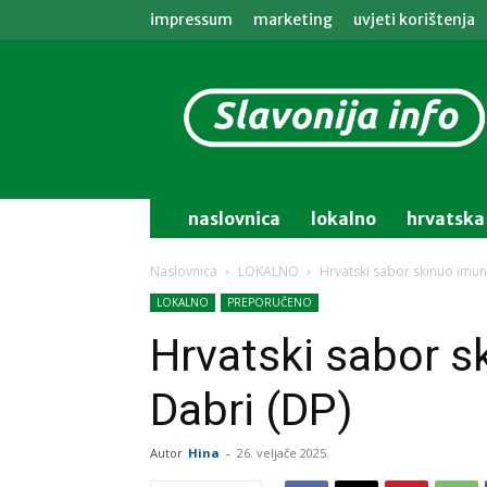
impressum
marketing
uvjeti korištenja
Slavonija
info
naslovnica
lokalno
hrvatska
Naslovnica
LOKALNO
Hrvatski sabor skinuo imuni
LOKALNO
PREPORUČENO
Hrvatski sabor s
Dabri (DP)
Autor
Hina
-
26. veljače 2025.