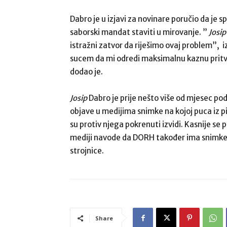
Dabro je u izjavi za novinare poručio da je s
saborski mandat staviti u mirovanje. ”
Josip
istražni zatvor da riješimo ovaj problem”, i
sucem da mi odredi maksimalnu kaznu pritv
dodao je.
Josip
Dabro je prije nešto više od mjesec po
objave u medijima snimke na kojoj puca iz 
su protiv njega pokrenuti izvidi. Kasnije se 
mediji navode da DORH također ima snimke 
strojnice.
Share