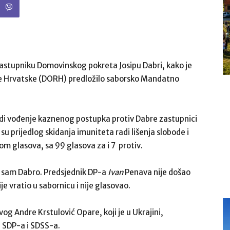
 zastupniku Domovinskog pokreta Josipu Dabri, kako je
ke Hrvatske (DORH) predložilo saborsko Mandatno
radi vođenje kaznenog postupka protiv Dabre zastupnici
su prijedlog skidanja imuniteta radi lišenja slobode i
nom glasova, sa 99 glasova za i 7 protiv.
 i sam Dabro. Predsjednik DP-a
Ivan
Penava nije došao
je vratio u sabornicu i nije glasovao.
g Andre Krstulović Opare, koji je u Ukrajini,
 SDP-a i SDSS-a.