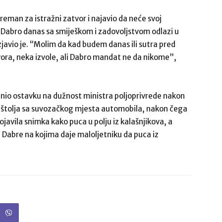
preman za istražni zatvor i najavio da neće svoj
Dabro danas sa smiješkom i zadovoljstvom odlazi u
zjavio je. “Molim da kad budem danas ili sutra pred
ora, neka izvole, ali Dabro mandat ne da nikome”,
dnio ostavku na dužnost ministra poljoprivrede nakon
pištolja sa suvozačkog mjesta automobila, nakon čega
pojavila snimka kako puca u polju iz kalašnjikova, a
Dabre na kojima daje maloljetniku da puca iz