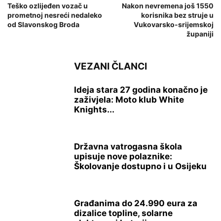
Teško ozlijeđen vozač u
Nakon nevremena još 1550
prometnoj nesreći nedaleko
korisnika bez struje u
od Slavonskog Broda
Vukovarsko-srijemskoj
županiji
VEZANI ČLANCI
Ideja stara 27 godina konačno je
zaživjela: Moto klub White
Knights...
Državna vatrogasna škola
upisuje nove polaznike:
Školovanje dostupno i u Osijeku
Građanima do 24.990 eura za
dizalice topline, solarne