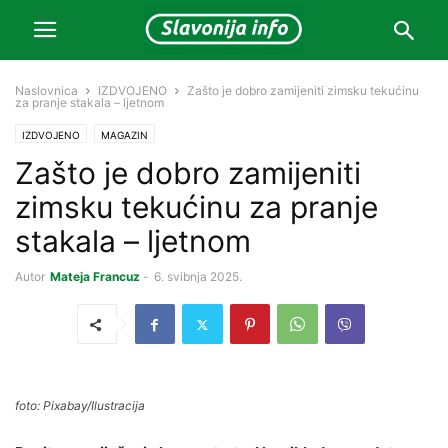
Naslovnica
IZDVOJENO
Zašto je dobro zamijeniti zimsku tekućinu
za pranje stakala – ljetnom
IZDVOJENO
MAGAZIN
Zašto je dobro zamijeniti
zimsku tekućinu za pranje
stakala – ljetnom
Autor
Mateja Francuz
-
6. svibnja 2025.
foto: Pixabay/Ilustracija