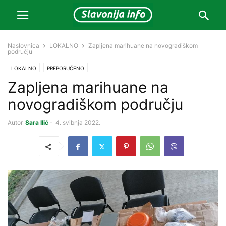
Naslovnica
LOKALNO
Zapljena marihuane na novogradiškom
području
LOKALNO
PREPORUČENO
Zapljena marihuane na
novogradiškom području
Autor
Sara Ilić
-
4. svibnja 2022.