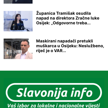
Županica Tramišak osudila
napad na direktora Zračne luke
Osijek: „Odgovorne treba...
Maskirani napadači pretukli
muškarca u Osijeku: Neslužbeno,
riječ je o VAR...