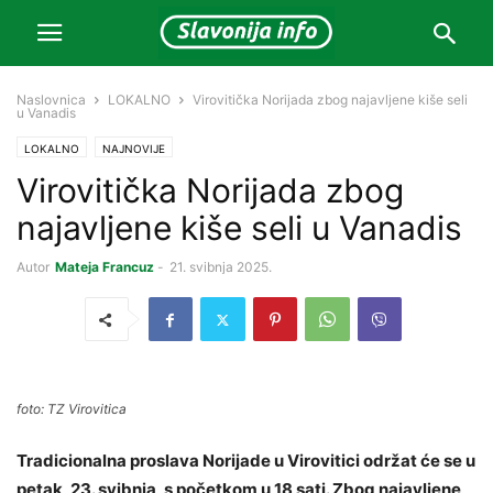
Naslovnica
LOKALNO
Virovitička Norijada zbog najavljene kiše seli
u Vanadis
LOKALNO
NAJNOVIJE
Virovitička Norijada zbog
najavljene kiše seli u Vanadis
Autor
Mateja Francuz
-
21. svibnja 2025.
foto: TZ Virovitica
Tradicionalna proslava Norijade u Virovitici održat će se u
petak, 23. svibnja, s početkom u 18 sati. Zbog najavljene