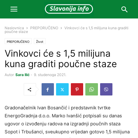
Naslovnica
PREPORUČENO
Vinkovci će s 1,5 milijuna kuna graditi
poučne staze
PREPORUČENO
Život
Vinkovci će s 1,5 milijuna
kuna graditi poučne staze
Autor
Sara Ilić
-
9. studenoga 2021.
Gradonačelnik Ivan Bosančić i predstavnik tvrtke
EnergoGradnja d.o.o. Marko Ivanšić potpisali su danas
ugovor o izvođenju radova na izgradnji poučnih staza
Sopot i Trbušanci, sveukupno vrijedan gotovo 1,5 milijuna