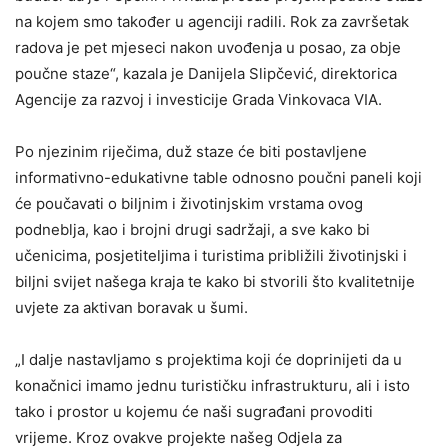
na kojem smo također u agenciji radili. Rok za završetak
radova je pet mjeseci nakon uvođenja u posao, za obje
poučne staze“, kazala je Danijela Slipčević, direktorica
Agencije za razvoj i investicije Grada Vinkovaca VIA.
Po njezinim riječima, duž staze će biti postavljene
informativno-edukativne table odnosno poučni paneli koji
će poučavati o biljnim i životinjskim vrstama ovog
podneblja, kao i brojni drugi sadržaji, a sve kako bi
učenicima, posjetiteljima i turistima približili životinjski i
biljni svijet našega kraja te kako bi stvorili što kvalitetnije
uvjete za aktivan boravak u šumi.
„I dalje nastavljamo s projektima koji će doprinijeti da u
konačnici imamo jednu turističku infrastrukturu, ali i isto
tako i prostor u kojemu će naši sugrađani provoditi
vrijeme. Kroz ovakve projekte našeg Odjela za