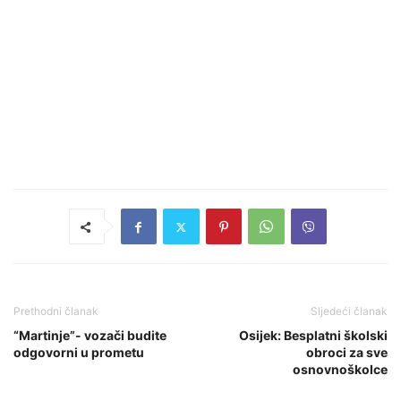
Prethodni članak
Sljedeći članak
“Martinje”- vozači budite
Osijek: Besplatni školski
odgovorni u prometu
obroci za sve
osnovnoškolce