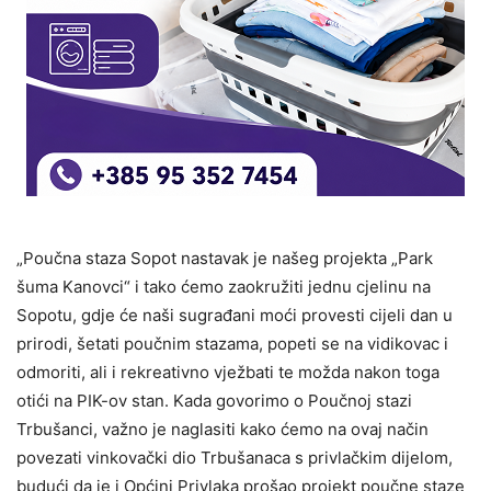
„Poučna staza Sopot nastavak je našeg projekta „Park
šuma Kanovci“ i tako ćemo zaokružiti jednu cjelinu na
Sopotu, gdje će naši sugrađani moći provesti cijeli dan u
prirodi, šetati poučnim stazama, popeti se na vidikovac i
odmoriti, ali i rekreativno vježbati te možda nakon toga
otići na PIK-ov stan. Kada govorimo o Poučnoj stazi
Trbušanci, važno je naglasiti kako ćemo na ovaj način
povezati vinkovački dio Trbušanaca s privlačkim dijelom,
budući da je i Općini Privlaka prošao projekt poučne staze