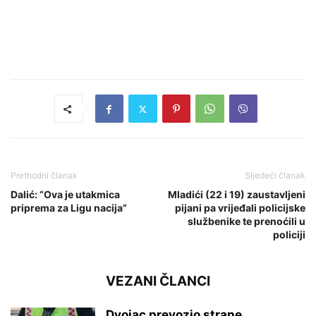
Prethodni članak
Sljedeći članak
Dalić: “Ova je utakmica
Mladići (22 i 19) zaustavljeni
priprema za Ligu nacija”
pijani pa vrijeđali policijske
službenike te prenoćili u
policiji
VEZANI ČLANCI
Dvojac prevozio strane