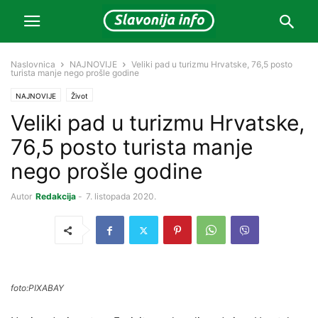
Naslovnica
NAJNOVIJE
Veliki pad u turizmu Hrvatske, 76,5 posto
turista manje nego prošle godine
NAJNOVIJE
Život
Veliki pad u turizmu Hrvatske,
76,5 posto turista manje
nego prošle godine
Autor
Redakcija
-
7. listopada 2020.
foto:PIXABAY