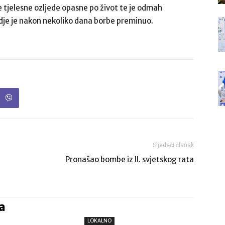
tjelesne ozljede opasne po život te je odmah
 gdje je nakon nekoliko dana borbe preminuo.
Sljedeći članak
Pronašao bombe iz II. svjetskog rata
a
LOKALNO