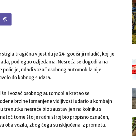
 stigla tragična vijest da je 24-godišnji mladić, koji je
opada, podlegao ozljedama. Nesreća se dogodila na
ke policije, mladi vozač osobnog automobila nije
dovelo do kobnog sudara.
dišnji vozač osobnog automobila kretao se
ene brzine i smanjene vidljivosti udario u kombajn
 u trenutku nesreće bio zaustavljen na kolniku s
Unatoč tome što je radni stroj bio propisno označen,
va oba vozila, zbog čega su isključena iz prometa.