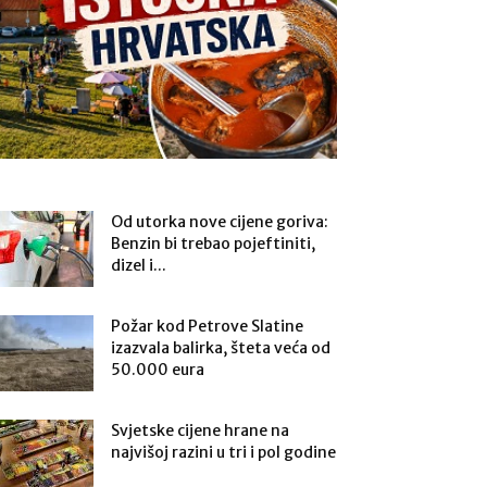
Od utorka nove cijene goriva:
Benzin bi trebao pojeftiniti,
dizel i...
Požar kod Petrove Slatine
izazvala balirka, šteta veća od
50.000 eura
Svjetske cijene hrane na
najvišoj razini u tri i pol godine