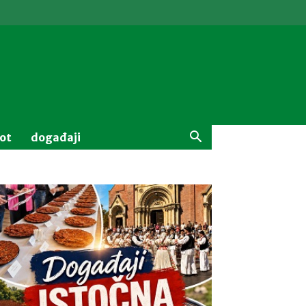
vot
događaji