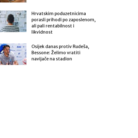
Hrvatskim poduzetnicima
porasli prihodi po zaposlenom,
ali pali rentabilnost i
likvidnost
Osijek danas protiv Rudeša,
Bessone: Želimo vratiti
navijače na stadion