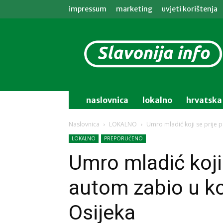
impressum
marketing
uvjeti korištenja
Slavonija
info
naslovnica
lokalno
hrvatska
Naslovnica
LOKALNO
Umro mladić koji se prije 
LOKALNO
PREPORUČENO
Umro mladić koji 
autom zabio u k
Osijeka