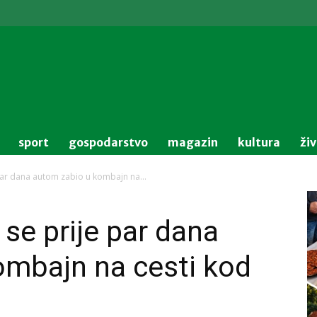
sport
gospodarstvo
magazin
kultura
ži
par dana autom zabio u kombajn na...
se prije par dana
ombajn na cesti kod