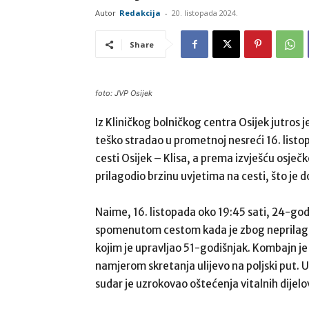
Autor
Redakcija
-
20. listopada 2024.
Share
foto: JVP Osijek
Iz Kliničkog bolničkog centra Osijek jutros je
teško stradao u prometnoj nesreći 16. list
cesti Osijek – Klisa, a prema izvješću osječ
prilagodio brzinu uvjetima na cesti, što je 
Naime, 16. listopada oko 19:45 sati, 24-go
spomenutom cestom kada je zbog neprilagođ
kojim je upravljao 51-godišnjak. Kombajn je
namjerom skretanja ulijevo na poljski put. 
sudar je uzrokovao oštećenja vitalnih dijelo