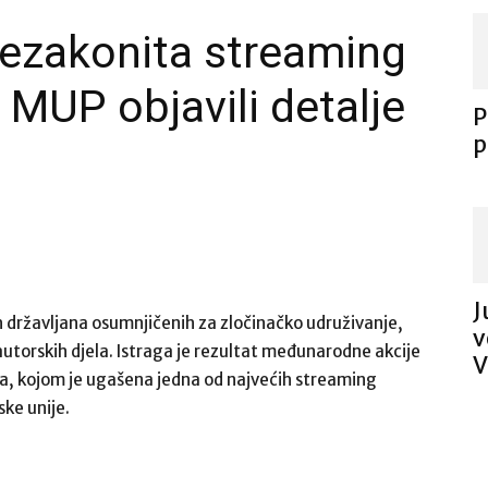
nezakonita streaming
MUP objavili detalje
P
p
J
h državljana osumnjičenih za zločinačko udruživanje,
v
utorskih djela. Istraga je rezultat međunarodne akcije
V
ta, kojom je ugašena jedna od najvećih streaming
ske unije.