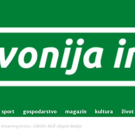
sport
gospodarstvo
magazin
kultura
život
 streaming mreža – USKOK i MUP objavili detalje