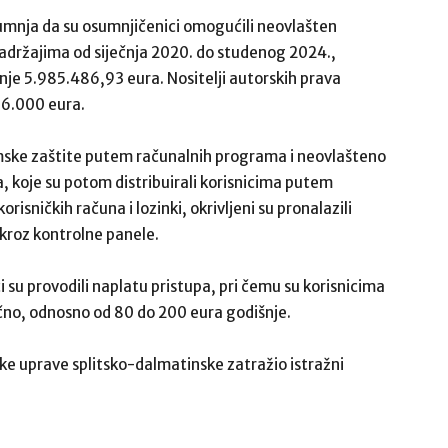
mnja da su osumnjičenici omogućili neovlašten
 sadržajima od siječnja 2020. do studenog 2024.,
nje 5.985.486,93 eura. Nositelji autorskih prava
916.000 eura.
mske zaštite putem računalnih programa i neovlašteno
a, koje su potom distribuirali korisnicima putem
risničkih računa i lozinki, okrivljeni su pronalazili
 kroz kontrolne panele.
 su provodili naplatu pristupa, pri čemu su korisnicima
čno, odnosno od 80 do 200 eura godišnje.
ke uprave splitsko-dalmatinske zatražio istražni