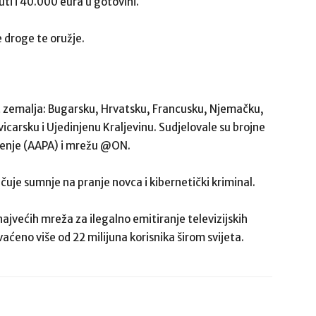
uti i 40.000 eura u gotovini.
e droge te oružje.
 zemalja: Bugarsku, Hrvatsku, Francusku, Njemačku,
icarsku i Ujedinjenu Kraljevinu. Sudjelovale su brojne
uženje (AAPA) i mrežu @ON.
čuje sumnje na pranje novca i kibernetički kriminal.
ajvećih mreža za ilegalno emitiranje televizijskih
vaćeno više od 22 milijuna korisnika širom svijeta.