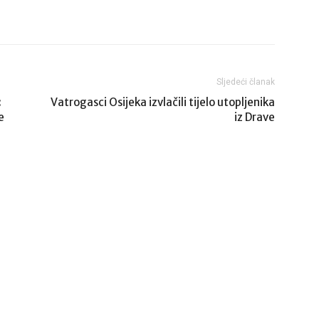
Sljedeći članak
:
Vatrogasci Osijeka izvlačili tijelo utopljenika
e
iz Drave