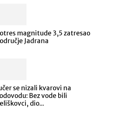
otres magnitude 3,5 zatresao
odručje Jadrana
učer se nizali kvarovi na
odovodu: Bez vode bili
eliškovci, dio...