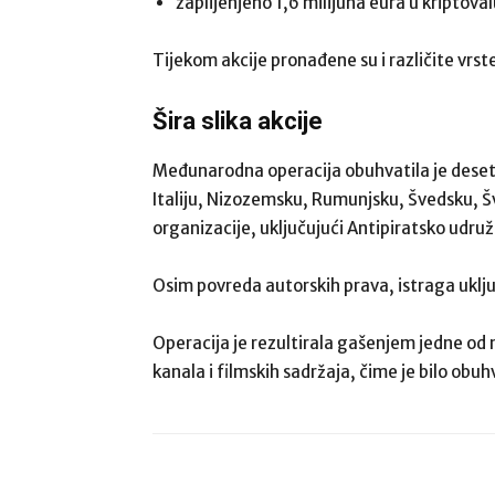
zaplijenjeno 1,6 milijuna eura u kriptoval
Tijekom akcije pronađene su i različite vrst
Šira slika akcije
Međunarodna operacija obuhvatila je deset
Italiju, Nizozemsku, Rumunjsku, Švedsku, Šv
organizacije, uključujući Antipiratsko udr
Osim povreda autorskih prava, istraga uklju
Operacija je rezultirala gašenjem jedne od n
kanala i filmskih sadržaja, čime je bilo obuh