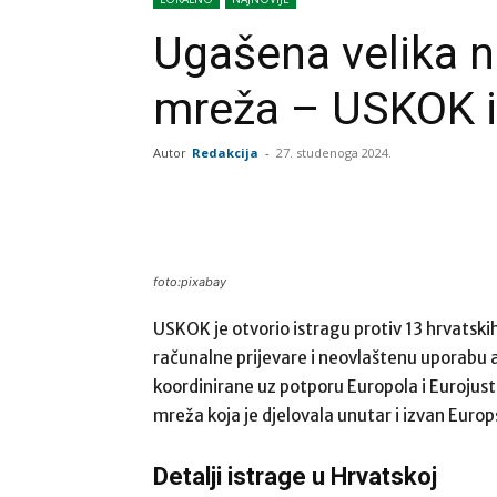
Ugašena velika 
mreža – USKOK i 
Autor
Redakcija
-
27. studenoga 2024.
Share
foto:pixabay
USKOK je otvorio istragu protiv 13 hrvatski
računalne prijevare i neovlaštenu uporabu a
koordinirane uz potporu Europola i Eurojus
mreža koja je djelovala unutar i izvan Europ
Detalji istrage u Hrvatskoj