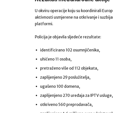
U okviru operacije koju su koordinirali Euro
aktivnosti usmjerene na otkrivanje i suzbija
platformi.
Policija je objavila sljedeće rezultate:
identificirano 102 osumnjičenika,
uhićeno 11 osoba,
pretraženo više od 112 objekata,
zaplijenjeno 29 poslužitelja,
ugašeno 100 domena,
zaplijenjeno 270 uređaja za IPTV usluge,
otkriveno 560 preprodavača,