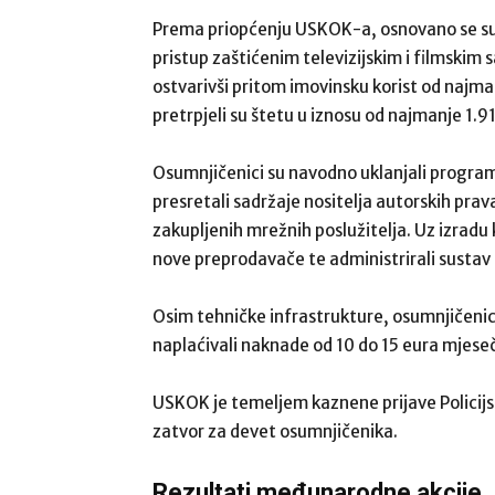
Prema priopćenju USKOK-a, osnovano se su
pristup zaštićenim televizijskim i filmskim
ostvarivši pritom imovinsku korist od najma
pretrpjeli su štetu u iznosu od najmanje 1.
Osumnjičenici su navodno uklanjali progra
presretali sadržaje nositelja autorskih prav
zakupljenih mrežnih poslužitelja. Uz izradu ko
nove preprodavače te administrirali sustav
Osim tehničke infrastrukture, osumnjičenici
naplaćivali naknade od 10 do 15 eura mjese
USKOK je temeljem kaznene prijave Policijs
zatvor za devet osumnjičenika.
Rezultati međunarodne akcije