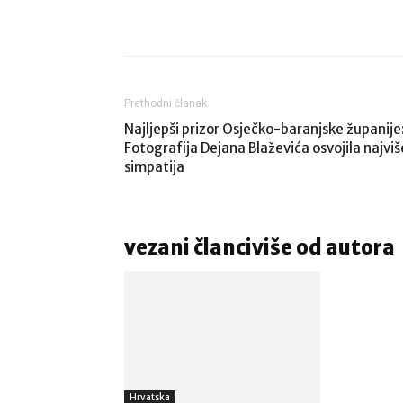
Share
Prethodni članak
Najljepši prizor Osječko-baranjske županije
Fotografija Dejana Blaževića osvojila najviš
simpatija
vezani članci
više od autora
Hrvatska