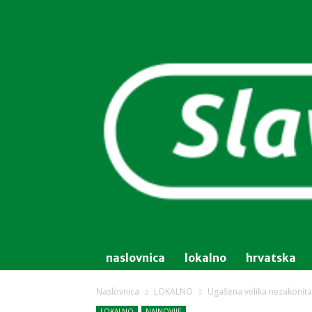
naslovnica
lokalno
hrvatska
Naslovnica
LOKALNO
Ugašena velika nezakonita
LOKALNO
NAJNOVIJE