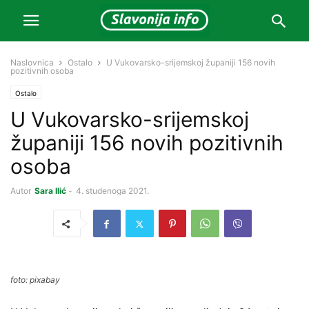
Naslovnica
Ostalo
U Vukovarsko-srijemskoj županiji 156 novih
pozitivnih osoba
Ostalo
U Vukovarsko-srijemskoj
županiji 156 novih pozitivnih
osoba
Autor
Sara Ilić
-
4. studenoga 2021.
foto: pixabay