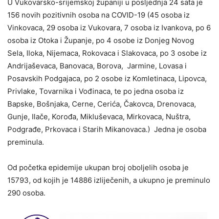
U Vukovarsko-srijemskoj županiji u posljednja 24 sata je
156 novih pozitivnih osoba na COVID-19 (45 osoba iz
Vinkovaca, 29 osoba iz Vukovara, 7 osoba iz Ivankova, po 6
osoba iz Otoka i Županje, po 4 osobe iz Donjeg Novog
Sela, Iloka, Nijemaca, Rokovaca i Slakovaca, po 3 osobe iz
Andrijaševaca, Banovaca, Borova, Jarmine, Lovasa i
Posavskih Podgajaca, po 2 osobe iz Komletinaca, Lipovca,
Privlake, Tovarnika i Vođinaca, te po jedna osoba iz
Bapske, Bošnjaka, Cerne, Cerića, Čakovca, Drenovaca,
Gunje, Ilače, Korođa, Mikluševaca, Mirkovaca, Nuštra,
Podgrađe, Prkovaca i Starih Mikanovaca.) Jedna je osoba
preminula.
Od početka epidemije ukupan broj oboljelih osoba je
15793, od kojih je 14886 izliječenih, a ukupno je preminulo
290 osoba.