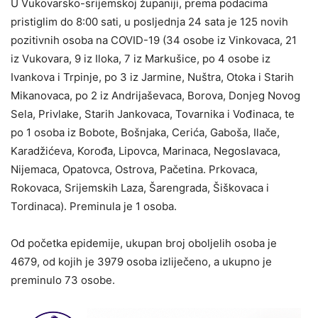
U Vukovarsko-srijemskoj županiji, prema podacima
pristiglim do 8:00 sati, u posljednja 24 sata je 125 novih
pozitivnih osoba na COVID-19 (34 osobe iz Vinkovaca, 21
iz Vukovara, 9 iz Iloka, 7 iz Markušice, po 4 osobe iz
Ivankova i Trpinje, po 3 iz Jarmine, Nuštra, Otoka i Starih
Mikanovaca, po 2 iz Andrijaševaca, Borova, Donjeg Novog
Sela, Privlake, Starih Jankovaca, Tovarnika i Vođinaca, te
po 1 osoba iz Bobote, Bošnjaka, Cerića, Gaboša, Ilače,
Karadžićeva, Korođa, Lipovca, Marinaca, Negoslavaca,
Nijemaca, Opatovca, Ostrova, Pačetina. Prkovaca,
Rokovaca, Srijemskih Laza, Šarengrada, Šiškovaca i
Tordinaca). Preminula je 1 osoba.
Od početka epidemije, ukupan broj oboljelih osoba je
4679, od kojih je 3979 osoba izliječeno, a ukupno je
preminulo 73 osobe.