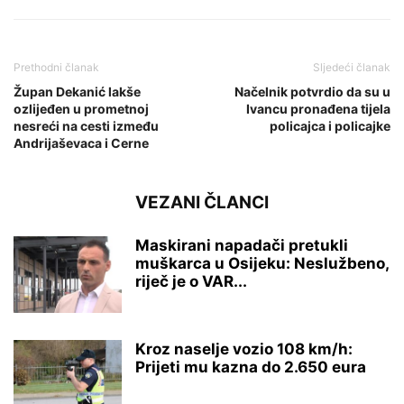
Prethodni članak
Sljedeći članak
Župan Dekanić lakše
Načelnik potvrdio da su u
ozlijeđen u prometnoj
Ivancu pronađena tijela
nesreći na cesti između
policajca i policajke
Andrijaševaca i Cerne
VEZANI ČLANCI
Maskirani napadači pretukli
muškarca u Osijeku: Neslužbeno,
riječ je o VAR...
Kroz naselje vozio 108 km/h:
Prijeti mu kazna do 2.650 eura