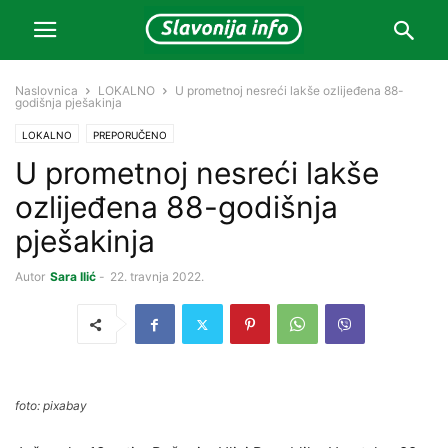
Naslovnica
LOKALNO
U prometnoj nesreći lakše ozlijeđena 88-
godišnja pješakinja
LOKALNO
PREPORUČENO
U prometnoj nesreći lakše
ozlijeđena 88-godišnja
pješakinja
Autor
Sara Ilić
-
22. travnja 2022.
foto: pixabay