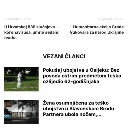
Prethodni članak
Sljedeći članak
U Hrvatskoj 839 slučajeva
Humanitarna akcija Grada
koronavirusa, umrlo sedam
Vukovara za narod Ukrajine
osoba
VEZANI ČLANCI
Pokušaj ubojstva u Osijeku: Bez
povoda oštrim predmetom teško
ozlijedio 62-godišnjaka
Žena osumnjičena za teško
ubojstvo u Slavonskom Brodu:
Partnera ubola nožem,...