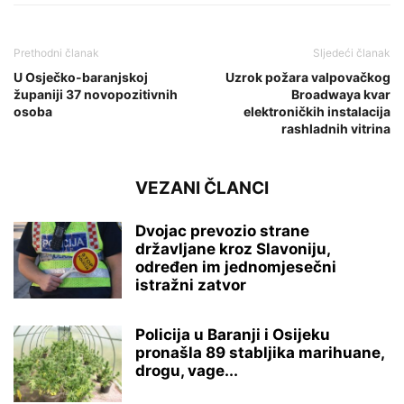
Prethodni članak
Sljedeći članak
U Osječko-baranjskoj
Uzrok požara valpovačkog
županiji 37 novopozitivnih
Broadwaya kvar
osoba
elektroničkih instalacija
rashladnih vitrina
VEZANI ČLANCI
Dvojac prevozio strane
državljane kroz Slavoniju,
određen im jednomjesečni
istražni zatvor
Policija u Baranji i Osijeku
pronašla 89 stabljika marihuane,
drogu, vage...