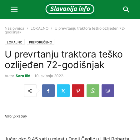
Naslovnica
LOKALNO
U prevrtanju traktora teško ozlijeđen 72-
godišnjak
LOKALNO
PREPORUČENO
U prevrtanju traktora teško
ozlijeđen 72-godišnjak
Autor
Sara Ilić
-
10. svibnja 2022.
foto: pixabay
Jučer oko 9.45 sati u mjestu Donji Čaglić u Ulici Roberta