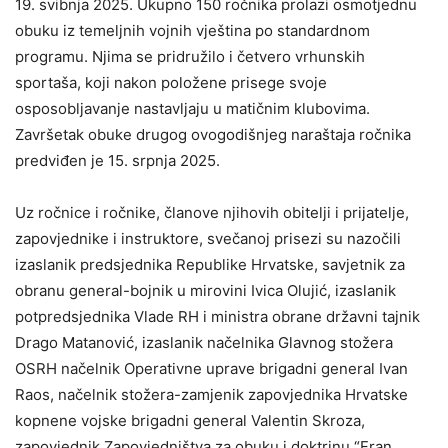
19. svibnja 2025. Ukupno 150 ročnika prolazi osmotjednu
obuku iz temeljnih vojnih vještina po standardnom
programu. Njima se pridružilo i četvero vrhunskih
sportaša, koji nakon položene prisege svoje
osposobljavanje nastavljaju u matičnim klubovima.
Završetak obuke drugog ovogodišnjeg naraštaja ročnika
predviđen je 15. srpnja 2025.
Uz ročnice i ročnike, članove njihovih obitelji i prijatelje,
zapovjednike i instruktore, svečanoj prisezi su nazočili
izaslanik predsjednika Republike Hrvatske, savjetnik za
obranu general-bojnik u mirovini Ivica Olujić, izaslanik
potpredsjednika Vlade RH i ministra obrane državni tajnik
Drago Matanović, izaslanik načelnika Glavnog stožera
OSRH načelnik Operativne uprave brigadni general Ivan
Raos, načelnik stožera-zamjenik zapovjednika Hrvatske
kopnene vojske brigadni general Valentin Skroza,
zapovjednik Zapovjedništva za obuku i doktrinu “Fran