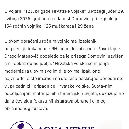
U vojarni “123. brigade Hrvatske vojske” u Požegi jučer 29.
svibnja 2025. godine na odanost Domovini prisegnulo je
154 ročnih vojnika, 125 muškaraca i 29 žena.
U svom obraćanju ročnim vojnicima, izaslanik
potpredsjednika Vlade RH i ministra obrane državni tajnik
Drago Matanović podsjetio da je prisega Domovini uzvišeni
čin i dokaz domoljublja: “Hrvatska vojska se mijenja,
modernizira u svim svojim dijelovima. Ipak, ono
najvrijednije što imamo i na što smo beskrajno ponosni ste
vi, pripadnici i pripadnice Hrvatske vojske. Sustavnim
poboljšanjem materijalnih i financijskih uvjeta, dokazujemo
da je čovjek u fokusu Ministarstva obrane i cijelog
obrambenog sustava.”