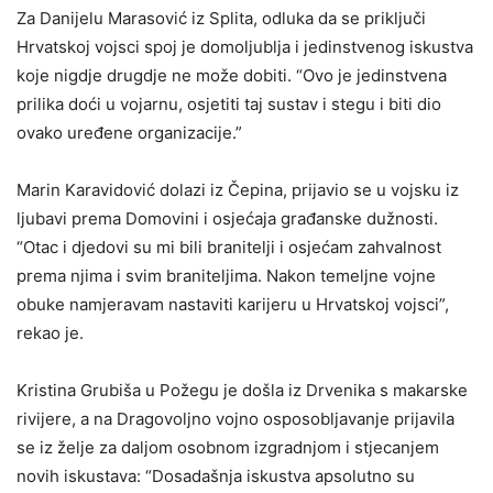
Za Danijelu Marasović iz Splita, odluka da se priključi
Hrvatskoj vojsci spoj je domoljublja i jedinstvenog iskustva
koje nigdje drugdje ne može dobiti. “Ovo je jedinstvena
prilika doći u vojarnu, osjetiti taj sustav i stegu i biti dio
ovako uređene organizacije.”
Marin Karavidović dolazi iz Čepina, prijavio se u vojsku iz
ljubavi prema Domovini i osjećaja građanske dužnosti.
“Otac i djedovi su mi bili branitelji i osjećam zahvalnost
prema njima i svim braniteljima. Nakon temeljne vojne
obuke namjeravam nastaviti karijeru u Hrvatskoj vojsci”,
rekao je.
Kristina Grubiša u Požegu je došla iz Drvenika s makarske
rivijere, a na Dragovoljno vojno osposobljavanje prijavila
se iz želje za daljom osobnom izgradnjom i stjecanjem
novih iskustava: “Dosadašnja iskustva apsolutno su