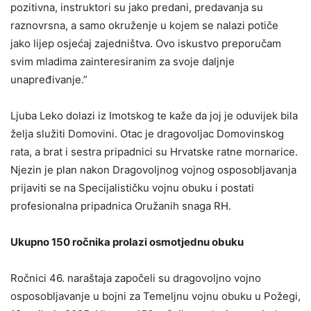
pozitivna, instruktori su jako predani, predavanja su
raznovrsna, a samo okruženje u kojem se nalazi potiče
jako lijep osjećaj zajedništva. Ovo iskustvo preporučam
svim mladima zainteresiranim za svoje daljnje
unapređivanje.”
Ljuba Leko dolazi iz Imotskog te kaže da joj je oduvijek bila
želja služiti Domovini. Otac je dragovoljac Domovinskog
rata, a brat i sestra pripadnici su Hrvatske ratne mornarice.
Njezin je plan nakon Dragovoljnog vojnog osposobljavanja
prijaviti se na Specijalističku vojnu obuku i postati
profesionalna pripadnica Oružanih snaga RH.
Ukupno 150 ročnika prolazi osmotjednu obuku
Ročnici 46. naraštaja započeli su dragovoljno vojno
osposobljavanje u bojni za Temeljnu vojnu obuku u Požegi,