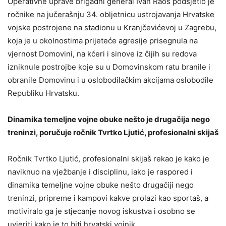
Operativne uprave brigadni general Ivan Raos podsjetio je
ročnike na jučerašnju 34. obljetnicu ustrojavanja Hrvatske
vojske postrojene na stadionu u Kranjčevićevoj u Zagrebu,
koja je u okolnostima prijeteće agresije prisegnula na
vjernost Domovini, na kćeri i sinove iz čijih su redova
izniknule postrojbe koje su u Domovinskom ratu branile i
obranile Domovinu i u oslobodilačkim akcijama oslobodile
Republiku Hrvatsku.
Dinamika temeljne vojne obuke nešto je drugačija nego
treninzi, poručuje ročnik Tvrtko Ljutić, profesionalni skijaš
Ročnik Tvrtko Ljutić, profesionalni skijaš rekao je kako je
naviknuo na vježbanje i disciplinu, iako je raspored i
dinamika temeljne vojne obuke nešto drugačiji nego
treninzi, pripreme i kampovi kakve prolazi kao sportaš, a
motiviralo ga je stjecanje novog iskustva i osobno se
uvjeriti kako je to biti hrvatski vojnik.