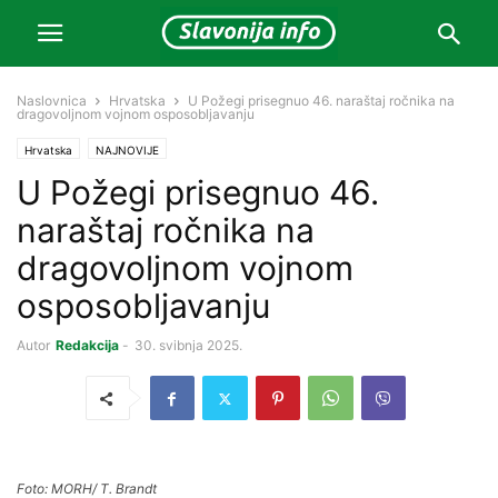
Naslovnica
Hrvatska
U Požegi prisegnuo 46. naraštaj ročnika na
dragovoljnom vojnom osposobljavanju
Hrvatska
NAJNOVIJE
U Požegi prisegnuo 46.
naraštaj ročnika na
dragovoljnom vojnom
osposobljavanju
Autor
Redakcija
-
30. svibnja 2025.
Foto: MORH/ T. Brandt