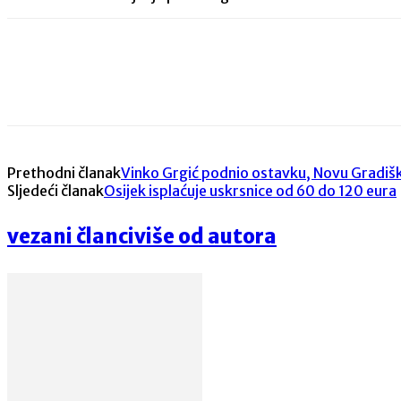
Share
Prethodni članak
Vinko Grgić podnio ostavku, Novu Gradišk
Sljedeći članak
Osijek isplaćuje uskrsnice od 60 do 120 eura
vezani članci
više od autora