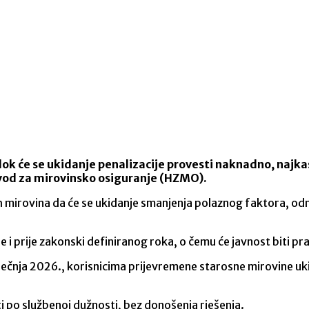
dok će se ukidanje penalizacije provesti naknadno, najkasn
zavod za mirovinsko osiguranje (HZMO).
h mirovina da će se ukidanje smanjenja polaznog faktora, odn
e i prije zakonski definiranog roka, o čemu će javnost biti 
ečnja 2026., korisnicima prijevremene starosne mirovine uk
po službenoj dužnosti, bez donošenja rješenja.