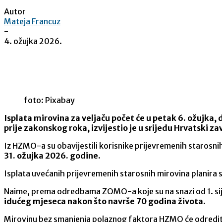
Autor
Mateja Francuz
-
4. ožujka 2026.
Share
foto: Pixabay
Isplata mirovina za veljaču počet će u petak 6. ožujka, 
prije zakonskog roka, izvijestio je u srijedu Hrvatski 
Iz HZMO-a su obavijestili korisnike prijevremenih starosni
31. ožujka 2026. godine.
Isplata uvećanih prijevremenih starosnih mirovina planira s
Naime, prema odredbama ZOMO-a koje su na snazi od 1. sij
idućeg mjeseca nakon što navrše 70 godina života
.
Mirovinu bez smanjenja polaznog faktora HZMO će odrediti 