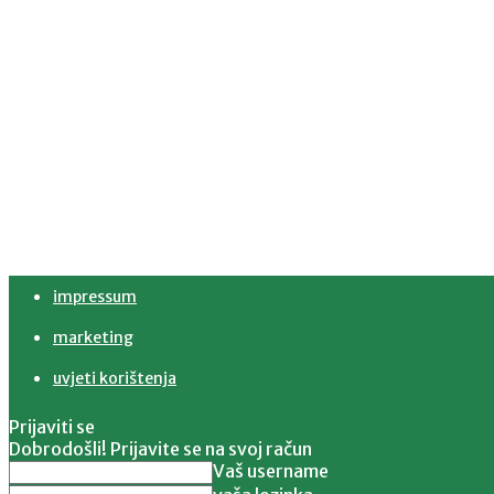
impressum
marketing
uvjeti korištenja
Prijaviti se
Dobrodošli! Prijavite se na svoj račun
Vaš username