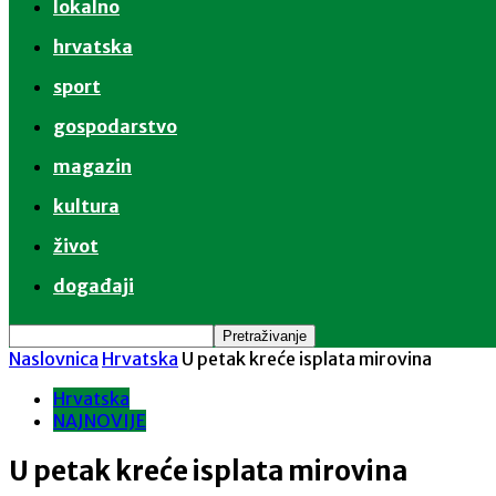
lokalno
hrvatska
sport
gospodarstvo
magazin
kultura
život
događaji
Naslovnica
Hrvatska
U petak kreće isplata mirovina
Hrvatska
NAJNOVIJE
U petak kreće isplata mirovina