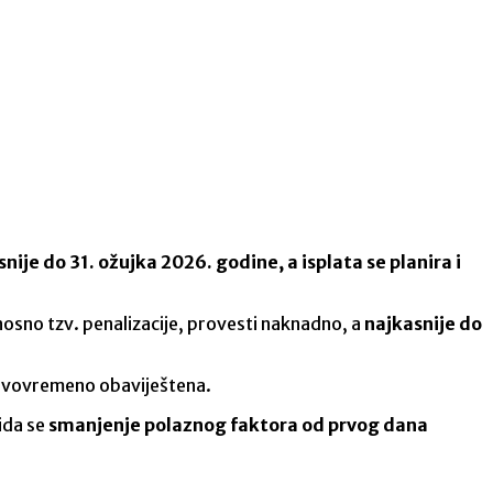
ije do 31. ožujka 2026. godine, a isplata se planira i
osno tzv. penalizacije, provesti naknadno, a
najkasnije do
pravovremeno obaviještena.
ida se
smanjenje polaznog faktora od prvog dana