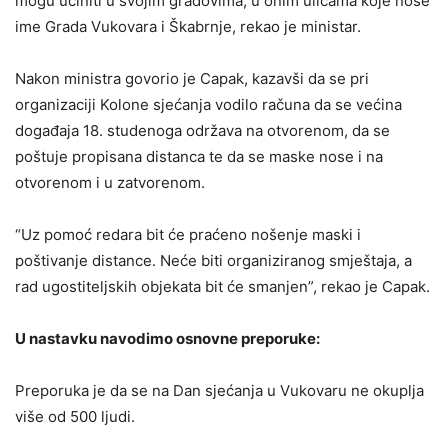
mogu učiniti u svojim gradovima, u onim ulicama koje nose
ime Grada Vukovara i Škabrnje, rekao je ministar.
Nakon ministra govorio je Capak, kazavši da se pri
organizaciji Kolone sjećanja vodilo računa da se većina
događaja 18. studenoga održava na otvorenom, da se
poštuje propisana distanca te da se maske nose i na
otvorenom i u zatvorenom.
“Uz pomoć redara bit će praćeno nošenje maski i
poštivanje distance. Neće biti organiziranog smještaja, a
rad ugostiteljskih objekata bit će smanjen”, rekao je Capak.
U nastavku navodimo osnovne preporuke:
Preporuka je da se na Dan sjećanja u Vukovaru ne okuplja
više od 500 ljudi.