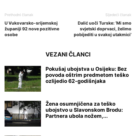
Prethodni članak
Sljedeći članak
U Vukovarsko-srijemskoj
Dalić uoči Turske: ‘Mi smo
županiji 92 nove pozitivne
svjetski doprvaci, želimo
osobe
pobijediti u svakoj utakmici’
VEZANI ČLANCI
Pokušaj ubojstva u Osijeku: Bez
povoda oštrim predmetom teško
ozlijedio 62-godišnjaka
Žena osumnjičena za teško
ubojstvo u Slavonskom Brodu:
Partnera ubola nožem,...