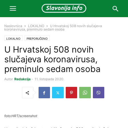
Naslovnica
LOKALNO
U Hrvatskoj 508 novih slučajeva
koronavirusa, preminulo sedam osoba
LOKALNO
PREPORUČENO
U Hrvatskoj 508 novih
slučajeva koronavirusa,
preminulo sedam osoba
Autor
Redakcija
-
11. listopada 2020.
foto:HRT/screenshot