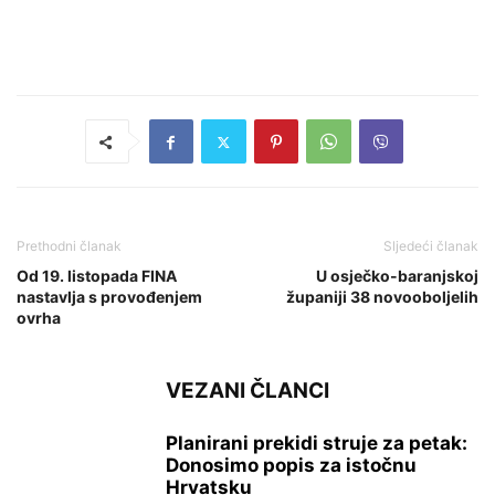
Prethodni članak
Sljedeći članak
Od 19. listopada FINA
U osječko-baranjskoj
nastavlja s provođenjem
županiji 38 novooboljelih
ovrha
VEZANI ČLANCI
Planirani prekidi struje za petak:
Donosimo popis za istočnu
Hrvatsku