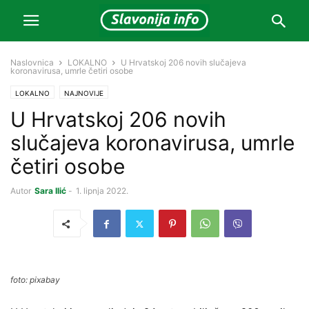
Naslovnica
LOKALNO
U Hrvatskoj 206 novih slučajeva
koronavirusa, umrle četiri osobe
LOKALNO
NAJNOVIJE
U Hrvatskoj 206 novih
slučajeva koronavirusa, umrle
četiri osobe
Autor
Sara Ilić
-
1. lipnja 2022.
foto: pixabay