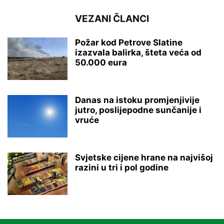
VEZANI ČLANCI
Požar kod Petrove Slatine
izazvala balirka, šteta veća od
50.000 eura
Danas na istoku promjenjivije
jutro, poslijepodne sunčanije i
vruće
Svjetske cijene hrane na najvišoj
razini u tri i pol godine