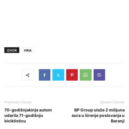
IZVOR
HINA
Prethodni članak
Sljedeći članak
70-godišnjakinja autom
BP Group ulaže 2 milijuna
udarila 71-godišnju
eura u širenje poslovanja u
biciklisticu
Baranji