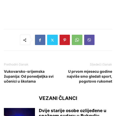
Prethodni članak
Sljedeći članak
Vukovarsko-srijemska
U prvom mjesecu godine
županija: Od ponedjeljka svi
najviše smo gledali sport,
učenici u školama
pogotovo rukomet
VEZANI ČLANCI
Dvije starije osobe ozlijeđene u
snažnom sudaru u Bukovlju,