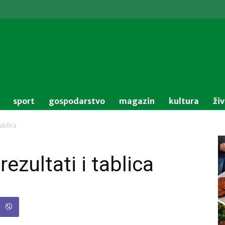
sport
gospodarstvo
magazin
kultura
ži
tablica
ezultati i tablica