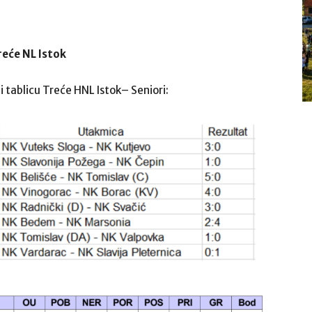
reće NL Istok
 tablicu Treće HNL Istok– Seniori: