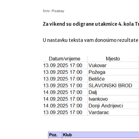
foto: Pixabay
Za vikend su odigrane utakmice 4. kola T
U nastavku teksta vam donosimo rezultate i