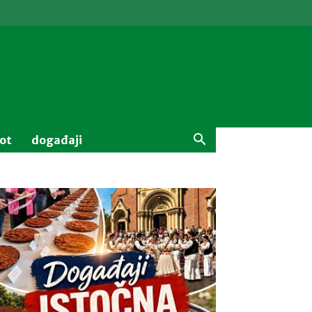
vot
događaji