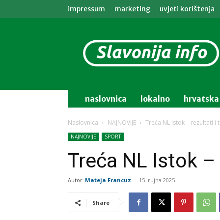
impressum
marketing
uvjeti korištenja
Slavonija
info
naslovnica
lokalno
hrvatska
Naslovnica
NAJNOVIJE
Treća NL Istok – rezultati i 
NAJNOVIJE
SPORT
Treća NL Istok – r
Autor
Mateja Francuz
-
15. rujna 2025.
Share