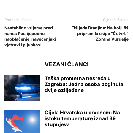
Prethodni članak
Sljedeći članak
Nestabilno vrijeme pred
Fišijada Branjina: Najbolji fiš
nama: Poslijepodne
pripremila ekipa “Četvrti”
naoblačenje, navečer jaki
Zorana Vurdelje
vjetrovi i pljuskovi
VEZANI ČLANCI
Teška prometna nesreća u
Zagrebu: Jedna osoba poginula,
dvije ozlijeđene
Cijela Hrvatska u crvenom: Na
istoku temperature iznad 39
stupnjeva