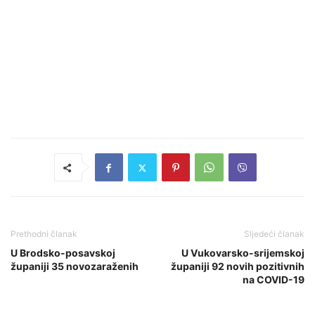
Prethodni članak
Sljedeći članak
U Brodsko-posavskoj
U Vukovarsko-srijemskoj
županiji 35 novozaraženih
županiji 92 novih pozitivnih
na COVID-19