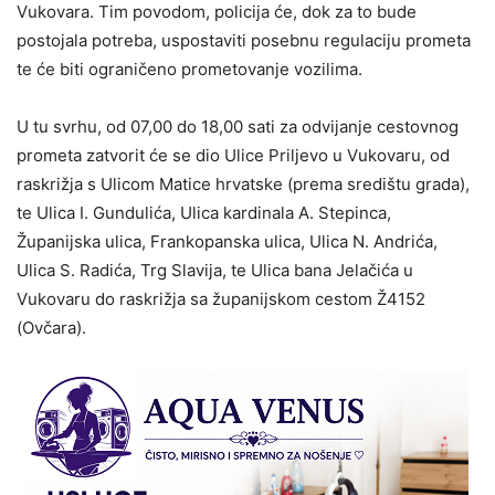
Vukovara. Tim povodom, policija će, dok za to bude
postojala potreba, uspostaviti posebnu regulaciju prometa
te će biti ograničeno prometovanje vozilima.
U tu svrhu, od 07,00 do 18,00 sati za odvijanje cestovnog
prometa zatvorit će se dio Ulice Priljevo u Vukovaru, od
raskrižja s Ulicom Matice hrvatske (prema središtu grada),
te Ulica I. Gundulića, Ulica kardinala A. Stepinca,
Županijska ulica, Frankopanska ulica, Ulica N. Andrića,
Ulica S. Radića, Trg Slavija, te Ulica bana Jelačića u
Vukovaru do raskrižja sa županijskom cestom Ž4152
(Ovčara).