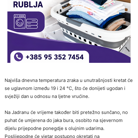
Najviša dnevna temperatura zraka u unutrašnjosti kretat će
se uglavnom između 19 i 24 °C, što će donijeti ugodan i
svježiji dan u odnosu na ljetne vrućine.
Na Jadranu će vrijeme također biti pretežno sunčano, no
puhat će umjerena do jaka bura, osobito na sjevernom
dijelu prijepodne ponegdje s olujnim udarima.
Poslijepodne će vjetar postupno okretati na