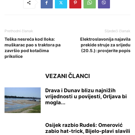
Prethodni članak
Sljedeći članak
Teška nesreća kod Iloka:
Elektroslavonija najavila
muškarac pao s traktora pa
prekide struje za srijedu
završio pod kotačima
(20.5.): provjerite popis
prikolice
VEZANI ČLANCI
Drava i Dunav blizu najnižih
vrijednosti u povijesti, Orljava bi
mogla...
Osijek razbio Rudeš: Omerović
zabio hat-trick, Bijelo-plavi slavili