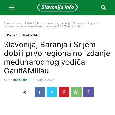
Naslovnica
MAGAZIN
Slavonija, Baranja i Srijem dobili prvo
regionalno izdanje međunarodnog vodiča Gault&Millau
MAGAZIN
NAJNOVIJE
Slavonija, Baranja i Srijem
dobili prvo regionalno izdanje
međunarodnog vodiča
Gault&Millau
Autor
Redakcija
-
19. svibnja 2026.