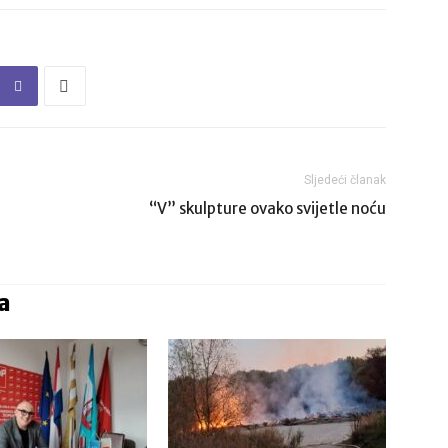
Sljedeći članak
“V” skulpture ovako svijetle noću
a