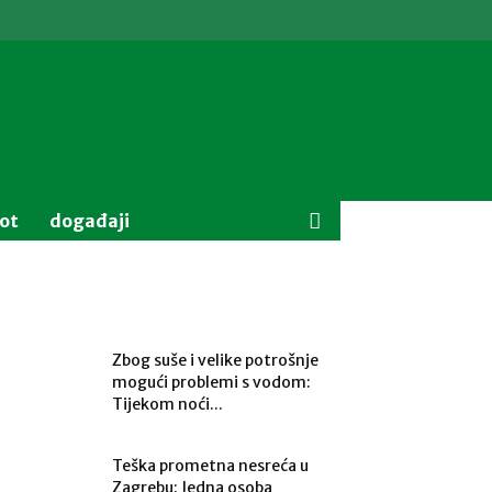
vot
događaji
Zbog suše i velike potrošnje
mogući problemi s vodom:
Tijekom noći...
Teška prometna nesreća u
Zagrebu: Jedna osoba