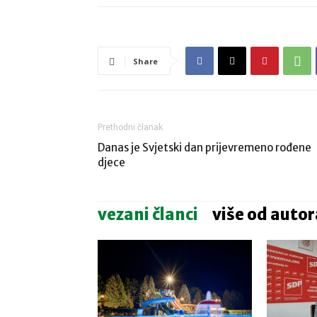
Share
Prethodni članak
Danas je Svjetski dan prijevremeno rođene
djece
vezani članci
više od autor