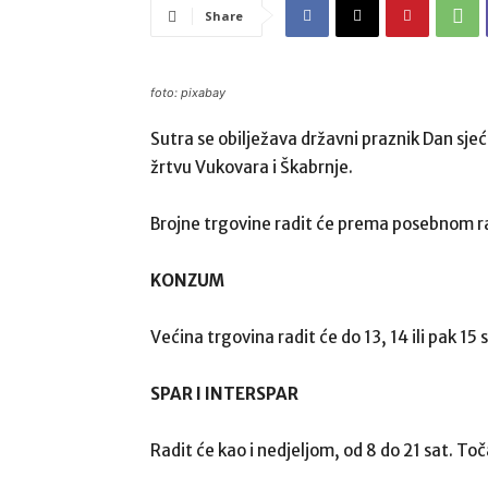
Share
foto: pixabay
Sutra se obilježava državni praznik Dan sje
žrtvu Vukovara i Škabrnje.
Brojne trgovine radit će prema posebnom 
KONZUM
Većina trgovina radit će do 13, 14 ili pak 15
SPAR I INTERSPAR
Radit će kao i nedjeljom, od 8 do 21 sat. To