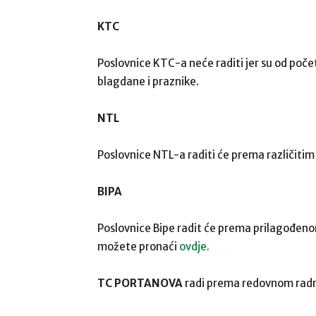
KTC
Poslovnice KTC-a neće raditi jer su od poče
blagdane i praznike.
NTL
Poslovnice NTL-a raditi će prema različit
BIPA
Poslovnice Bipe radit će prema prilagođen
možete pronaći
ovdje.
TC PORTANOVA
radi prema redovnom rad