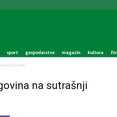
sport
gospodarstvo
magazin
kultura
ži
sutrašnji praznik
govina na sutrašnji