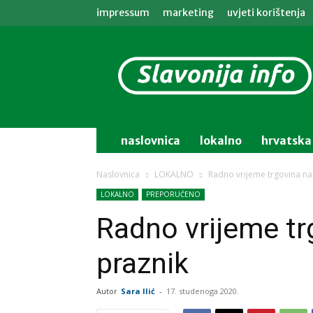
impressum
marketing
uvjeti korištenja
Slavonija
info
naslovnica
lokalno
hrvatska
Naslovnica
LOKALNO
Radno vrijeme trgovina na 
LOKALNO
PREPORUČENO
Radno vrijeme tr
praznik
Autor
Sara Ilić
-
17. studenoga 2020.