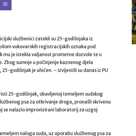
cijski službenici zatekli su 25-godišnjaka iz
lom vukovarskih registracijskih oznaka pod
 mu je istekla valjanost prometne dozvole te u
 Zbog sumnje u počinjenje kaznenog djela
5-godišnjak je uhićen. – izvijestili su danas iz PU
risti 25-godišnjak, obavljenoj temeljem sudskog
 službenog psa za otkrivanje droga, pronašli skrivenu
oj se nalazio improvizirani laboratorij za uzgoj
su temeljem naloga suda, uz uporabu službenog psa za