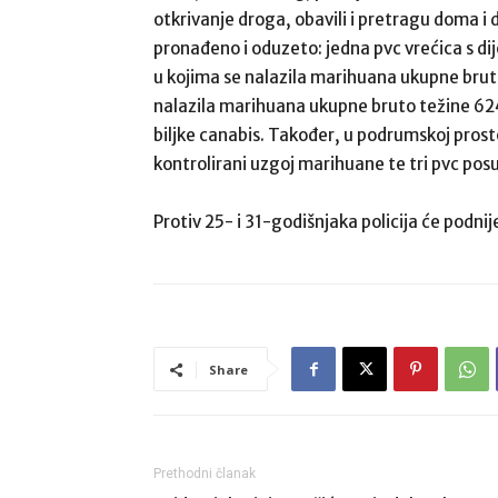
otkrivanje droga, obavili i pretragu doma i d
pronađeno i oduzeto: jedna pvc vrećica s di
u kojima se nalazila marihuana ukupne brut
nalazila marihuana ukupne bruto težine 62
biljke canabis. Također, u podrumskoj prosto
kontrolirani uzgoj marihuane te tri pvc pos
Protiv 25- i 31-godišnjaka policija će podn
Share
Prethodni članak