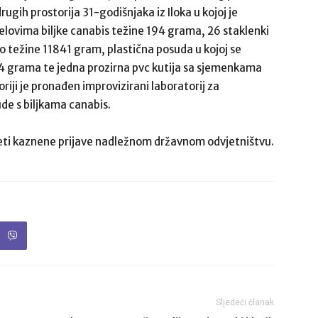
rugih prostorija 31-godišnjaka iz Iloka u kojoj je
jelovima biljke canabis težine 194 grama, 26 staklenki
o težine 11841 gram, plastična posuda u kojoj se
4 grama te jedna prozirna pvc kutija sa sjemenkama
riji je pronađen improvizirani laboratorij za
ude s biljkama canabis.
ijeti kaznene prijave nadležnom državnom odvjetništvu.
Sljedeći članak