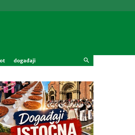
vot
događaji