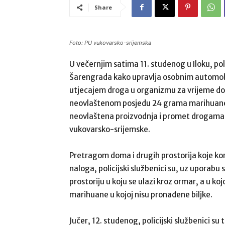
Share
Foto: PU vukovarsko-srijemska
U večernjim satima 11. studenog u Iloku, poli
Šarengrada kako upravlja osobnim automobi
utjecajem droga u organizmu za vrijeme dok
neovlaštenom posjedu 24 grama marihuane.
neovlaštena proizvodnja i promet drogama, 2
vukovarsko-srijemske.
Pretragom doma i drugih prostorija koje ko
naloga, policijski službenici su, uz uporabu
prostoriju u koju se ulazi kroz ormar, a u koj
marihuane u kojoj nisu pronađene biljke.
Jučer, 12. studenog, policijski službenici 