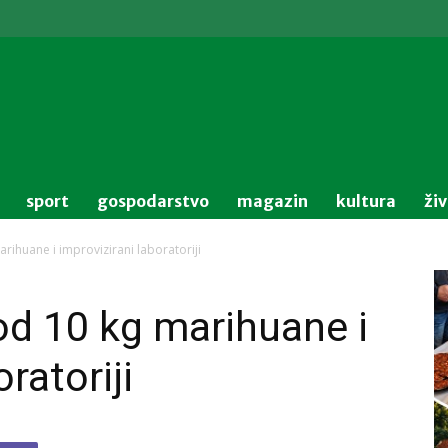
sport
gospodarstvo
magazin
kultura
ži
rihuane i improvizirani laboratoriji
d 10 kg marihuane i
ratoriji