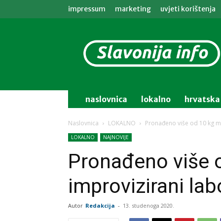
impressum
marketing
uvjeti korištenja
Slavonija
info
naslovnica
lokalno
hrvatska
Naslovnica
LOKALNO
Pronađeno više od 10 kg ma
LOKALNO
NAJNOVIJE
Pronađeno više o
improvizirani labo
Autor
Redakcija
-
13. studenoga 2020.