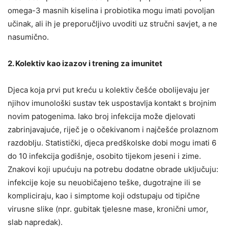
omega-3 masnih kiselina i probiotika mogu imati povoljan
učinak, ali ih je preporučljivo uvoditi uz stručni savjet, a ne
nasumično.
2. Kolektiv kao izazov i trening za imunitet
Djeca koja prvi put kreću u kolektiv češće obolijevaju jer
njihov imunološki sustav tek uspostavlja kontakt s brojnim
novim patogenima. Iako broj infekcija može djelovati
zabrinjavajuće, riječ je o očekivanom i najčešće prolaznom
razdoblju. Statistički, djeca predškolske dobi mogu imati 6
do 10 infekcija godišnje, osobito tijekom jeseni i zime.
Znakovi koji upućuju na potrebu dodatne obrade uključuju:
infekcije koje su neuobičajeno teške, dugotrajne ili se
kompliciraju, kao i simptome koji odstupaju od tipične
virusne slike (npr. gubitak tjelesne mase, kronični umor,
slab napredak).