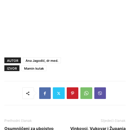
AUTOR
Ana Jagodić, dr med.
IZVOR
Mamin kutak
Prethodni članak
Sljedeći članak
Osumnjičeni za ubojstvo
Vinkovci, Vukovar i Županja