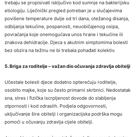
trebaju se propisivati isključivo kod sumnje na bakterijsku
etiologiju. Liječnički pregled potreban je u slučajevima
povišene temperature dulje od tri dana, otežanog disanja,
odbijanja tekućine, pospanosti, neuobičajenog osipa,
povraćanja koje onemogućava unos hrane i tekućine ili
znakova dehidracije. Djeca s akutnim simptomima bolesti
bez obzira na težinu ne bi trebala pohađati kolektiv.
5. Briga za roditelje – važan dio očuvanja zdravlja obitelji
Učestale bolesti djece dodatno opterećuju roditelje,
osobito majke, koje su često primarni skrbnici. Nedostatak
sna, stres i fizička iscrpljenost dovode do slabljenja
otpornosti i kod odraslih. Podjela odgovornosti,
uključivanje šire obitelji i organizacijska podrška mogu
pomoći u očuvanju zdravlja cijele obitelji.