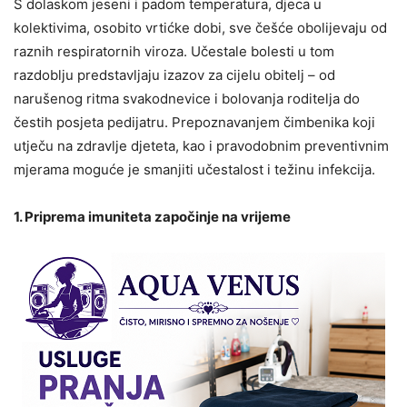
S dolaskom jeseni i padom temperatura, djeca u
kolektivima, osobito vrtićke dobi, sve češće obolijevaju od
raznih respiratornih viroza. Učestale bolesti u tom
razdoblju predstavljaju izazov za cijelu obitelj – od
narušenog ritma svakodnevice i bolovanja roditelja do
čestih posjeta pedijatru. Prepoznavanjem čimbenika koji
utječu na zdravlje djeteta, kao i pravodobnim preventivnim
mjerama moguće je smanjiti učestalost i težinu infekcija.
1. Priprema imuniteta započinje na vrijeme