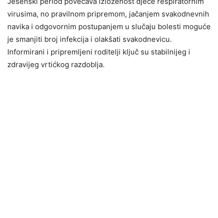
Jesenski period povećava izloženost djece respiratornim
virusima, no pravilnom pripremom, jačanjem svakodnevnih
navika i odgovornim postupanjem u slučaju bolesti moguće
je smanjiti broj infekcija i olakšati svakodnevicu.
Informirani i pripremljeni roditelji ključ su stabilnijeg i
zdravijeg vrtićkog razdoblja.