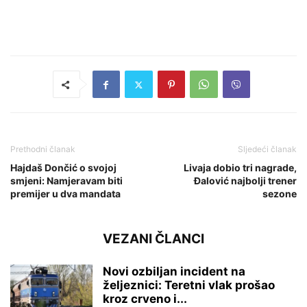
Prethodni članak
Sljedeći članak
Hajdaš Dončić o svojoj
Livaja dobio tri nagrade,
smjeni: Namjeravam biti
Đalović najbolji trener
premijer u dva mandata
sezone
VEZANI ČLANCI
Novi ozbiljan incident na
željeznici: Teretni vlak prošao
kroz crveno i...